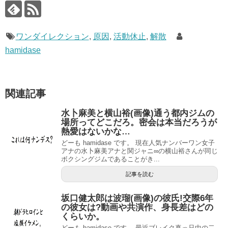
ワンダイレクション
,
原因
,
活動休止
,
解散
hamidase
関連記事
水卜麻美と横山裕(画像)通う都内ジムの
場所ってどこだろ。密会は本当だろうが
熱愛はないかな…
どーも hamidase です。 現在人気ナンバーワン女子
アナの水卜麻美アナと関ジャニ∞の横山裕さんが同じ
ボクシングジムであることがき...
記事を読む
坂口健太郎は波瑠(画像)の彼氏!交際6年
の彼女は?動画や共演作、身長差はどの
くらいか。
どーも hamidase です。 最近ブレイク真っ只中の二