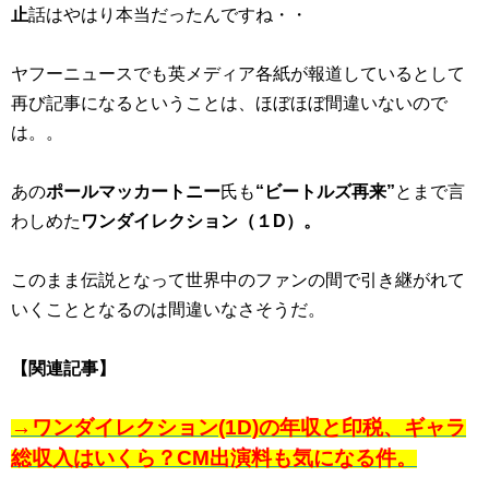
止
話はやはり本当だったんですね・・
ヤフーニュースでも英メディア各紙が報道しているとして
再び記事になるということは、ほぼほぼ間違いないので
は。。
あの
ポールマッカートニー
氏も
“ビートルズ再来”
とまで言
わしめた
ワンダイレクション（１D）。
このまま伝説となって世界中のファンの間で引き継がれて
いくこととなるのは間違いなさそうだ。
【関連記事】
→ワンダイレクション(1D)の年収と印税、ギャラ
総収入はいくら？CM出演料も気になる件。