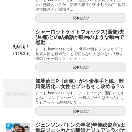
人に熱愛というか、交際の報道が出ましたね^^; 坂口
健太郎さんと波瑠さ...
記事を読む
シャーロットケイトフォックス(画像)夫
(旦那)との結婚話が映画のような動画で
感動…
どーも hamidase です。 NHKの朝ドラ“マッサン”で
見事大役を務めたことで知らない人はいない？米女
優のシャーロット・ケイト・...
記事を読む
加地倫三P（画像）が不倫相手と嫁、離
婚泥沼化…女性セブンもそこ攻める？w
どーも hamidase です。 アメトーーク。面白いです
よね。 ロンドンハーツ。一時のブームは去ったにし
てもこっちも結構続いて...
記事を読む
ジェンソンバトンの年収(年俸総資産)は!
道端ジェシカとの離婚とジュアンラバナ