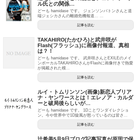
ル氏との関係…
どーも hamidase です。 ジェンソンバトンさんと道
端ジェシカさんの離婚危機報道… ...
記事を読む
TAKAHIRO(たかひろ)と武井咲が
Flash(フラッシュ)に画像付報道、真相
は？！
どーも hamidase です。 武井咲さんとEXILEのメイ
ンボーカルTAKAHIROさんがFlashに画像付きで熱愛
が掲載された模...
記事を読む
ルイ・トムリンソン(画像)新恋人ブリア
ナ・ヤンワースとは！エレノア・カルダ
ーと破局後らしいが…
どーも hamidase です。 1Dことワンダイレクショ
ン。今や世界中で1D旋風が怒っているのは皆さ...
記事を読む
辻希美5月9日ブログ記事写真が原因で保