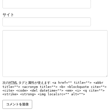
サイト
次の
HTML
タグと属性が使えます:
<a href="" title=""> <abbr
title=""> <acronym title=""> <b> <blockquote cite="">
<cite> <code> <del datetime=""> <em> <i> <q cite="">
<strike> <strong> <img localsrc="" alt="">