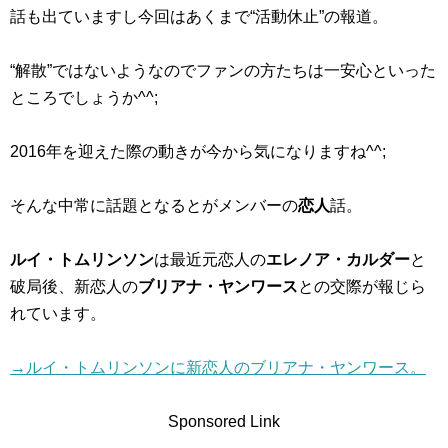
話も出ていますし今回はあくまで“活動休止”の報道。
“解散”ではないようなのでファンの方たちは一安心といった
ところでしょうか^^;
2016年を迎えた際の動きが今から気になりますね^^;
そんな中常に話題となるとがメンバーの
恋人
話。
ルイ・トムリンソン
は最近元恋人の
エレノア・カルダー
と
破局後、新恋人の
ブリアナ・ヤンワース
との交際が報じら
れています。
→ルイ・トムリンソンに新恋人のブリアナ・ヤンワース。
Sponsored Link