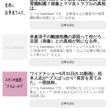
育園転園？画像とママ友トラブルの真相
は。
どーも hamidase です。 辻希美さんの愛息子の保育
園転園が話題となっていますね。 ...
記事を読む
米倉涼子の離婚危機の原因って何だろ…
旦那（画像）との真相が気になる件。
どーも hamidase です。 ヤフーニュースを見てた
ら“米倉涼子、別居報道に無言！”なんて記事が飛び込
んで来たんで “えええ...
記事を読む
ワイドナショー5月31日(5.31動画)、松
本人志が“ブスばっかり”発言を見てみ
た。一部抜粋。
どーも hamidase です。 本日気になったニュース記
事はこちら！^^; 松本人志さんがワイドナショー5月
31日(5.31)...
記事を読む