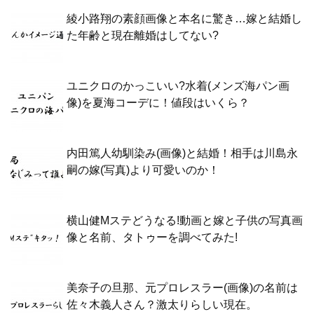
綾小路翔の素顔画像と本名に驚き…嫁と結婚し
た年齢と現在離婚はしてない?
ユニクロのかっこいい?水着(メンズ海パン画
像)を夏海コーデに！値段はいくら？
内田篤人幼馴染み(画像)と結婚！相手は川島永
嗣の嫁(写真)より可愛いのか！
横山健Mステどうなる!動画と嫁と子供の写真画
像と名前、タトゥーを調べてみた!
美奈子の旦那、元プロレスラー(画像)の名前は
佐々木義人さん？激太りらしい現在。