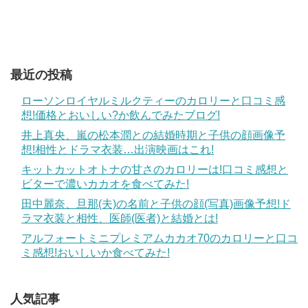
最近の投稿
ローソンロイヤルミルクティーのカロリーと口コミ感
想!価格とおいしい?か飲んでみたブログ!
井上真央、嵐の松本潤との結婚時期と子供の顔画像予
想!相性とドラマ衣装…出演映画はこれ!
キットカットオトナの甘さのカロリーは!口コミ感想と
ビターで濃いカカオを食べてみた!
田中麗奈、旦那(夫)の名前と子供の顔(写真)画像予想!ド
ラマ衣装と相性、医師(医者)と結婚とは!
アルフォートミニプレミアムカカオ70のカロリーと口コ
ミ感想!おいしいか食べてみた!
人気記事