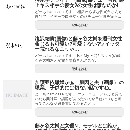
押尾学フライデー(画像)路チュー写真!路
上キス相手の彼女?の女性は誰なのか!
どーも hamidase です。 相変わらずな押尾学さんが
再びフライデーで白昼堂々の路チュー写真を撮ら...
記事を読む
滝沢結貴(画像)と藤ヶ谷太輔を週刊女性
報じるも可愛い?可愛くない?ツイッタ
ー荒れるなこりゃ…
どーも hamidase です。 Kis-My-Ft2(キスマイ)の藤
ヶ谷太輔さんが瀧本美織さんとの交...
記事を読む
加護亜依離婚かぁ…原因と夫（画像）の
職業。子供的には切ない話ですね。
どーも hamidase です。 ヤフーニュースをふと見て
いたら興味深い話題があったので今日はいつもと違
ってこんな話題を書いてみること...
記事を読む
藤ヶ谷太輔と女優N、モデルとは誰か。