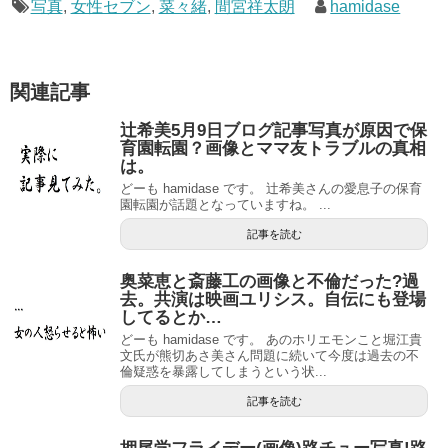
写真
,
女性セブン
,
菜々緒
,
間宮祥太朗
hamidase
関連記事
辻希美5月9日ブログ記事写真が原因で保
育園転園？画像とママ友トラブルの真相
は。
どーも hamidase です。 辻希美さんの愛息子の保育
園転園が話題となっていますね。 ...
記事を読む
奥菜恵と斎藤工の画像と不倫だった?過
去。共演は映画ユリシス。自伝にも登場
してるとか…
どーも hamidase です。 あのホリエモンこと堀江貴
文氏が熊切あさ美さん問題に続いて今度は過去の不
倫疑惑を暴露してしまうという状...
記事を読む