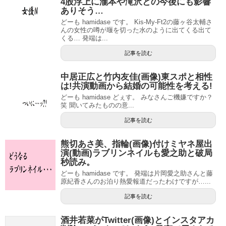
4股浮上に瀧本や滝沢との今後にも影響
ありそう…
どーも hamidase です。 Kis-My-Ft2の藤ヶ谷太輔さ
んの女性の噂が堰を切った水のように出てくる出て
くる… 発端は...
記事を読む
中居正広と竹内友佳(画像)東スポと相性
は!共演動画から結婚の可能性を考える!
どーも hamidase どぇす。 みなさんご機嫌ですか？
笑 聞いてみたものの意...
記事を読む
熊切あさ美、指輪(画像)付けミヤネ屋出
演(動画)ラブリンネイルも愛之助と破局
秒読み。
どーも hamidase です。 発端は片岡愛之助さんと藤
原紀香さんのお泊り熱愛報道だったわけですが…...
記事を読む
酒井若菜がTwitter(画像)とインスタアカ