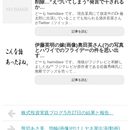
削除…“えづいてしまう”発言で干される
か…
どーも hamidase です。 現在某局にて放送中のDr.倫
太郎に出演していることでも知られる酒井若菜さん
がTwitter（ツイッタ...
記事を読む
伊藤英明の嫁(画像)奥田英さん(?)の写真
とハワイでのフライデーの件を思い出
す…
どーも hamidase です。 海猿がフジテレビと和解し
ましたね^^ フジテレビが原作者である佐藤秀峰氏に
無断でグッズを売って...
記事を読む
株式投資実践ブログ:5月27日の結果と報告。
熊切あさ美、指輪(画像)付けミヤネ屋出演(動画)