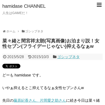
hamidase CHANNEL
人生はGAMEだ！
ホーム
ゴシップネタ
菜々緒と間宮祥太朗(写真画像)お泊まり説！女
性セブン(フライデーじゃない)抑えるなぁw
2015/5/28
2015/10/3
ゴシップネタ
どーも hamidase です。
いやぁ抑えるとこ抑えてるなぁ女性セブンさんw
先日の
藤原紀香さん、片岡愛之助さん
に続き今日は菜々緒