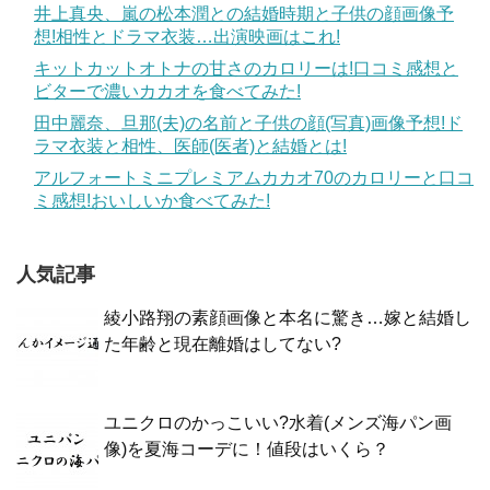
井上真央、嵐の松本潤との結婚時期と子供の顔画像予
想!相性とドラマ衣装…出演映画はこれ!
キットカットオトナの甘さのカロリーは!口コミ感想と
ビターで濃いカカオを食べてみた!
田中麗奈、旦那(夫)の名前と子供の顔(写真)画像予想!ド
ラマ衣装と相性、医師(医者)と結婚とは!
アルフォートミニプレミアムカカオ70のカロリーと口コ
ミ感想!おいしいか食べてみた!
人気記事
綾小路翔の素顔画像と本名に驚き…嫁と結婚し
た年齢と現在離婚はしてない?
ユニクロのかっこいい?水着(メンズ海パン画
像)を夏海コーデに！値段はいくら？