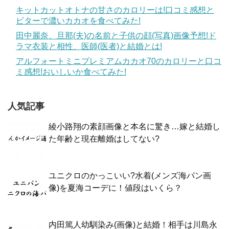
キットカットオトナの甘さのカロリーは!口コミ感想と
ビターで濃いカカオを食べてみた!
田中麗奈、旦那(夫)の名前と子供の顔(写真)画像予想!ド
ラマ衣装と相性、医師(医者)と結婚とは!
アルフォートミニプレミアムカカオ70のカロリーと口コ
ミ感想!おいしいか食べてみた!
人気記事
綾小路翔の素顔画像と本名に驚き…嫁と結婚し
た年齢と現在離婚はしてない?
ユニクロのかっこいい?水着(メンズ海パン画
像)を夏海コーデに！値段はいくら？
内田篤人幼馴染み(画像)と結婚！相手は川島永