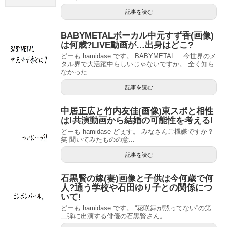
記事を読む
BABYMETALボーカル中元すず香(画像)
は何歳?LIVE動画が…出身はどこ?
どーも hamidase です。 BABYMETAL… 今世界のメ
タル界で大活躍中らしいじゃないですか。 全く知ら
なかった...
記事を読む
中居正広と竹内友佳(画像)東スポと相性
は!共演動画から結婚の可能性を考える!
どーも hamidase どぇす。 みなさんご機嫌ですか？
笑 聞いてみたものの意...
記事を読む
石黒賢の嫁(妻)画像と子供は今何歳で何
人?通う学校や石田ゆり子との関係につ
いて!
どーも hamidase です。 “花咲舞が黙ってない”の第
二弾に出演する俳優の石黒賢さん。 ...