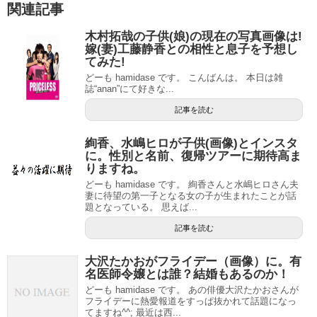
関連記事
木村拓哉の子供(娘)の現在の写真画像は!
嫁(妻)工藤静香との相性と息子を予想し
てみた!
どーも hamidase です。 こんばんは。 本日は雑
誌“anan”にて好きな...
記事を読む
絢香、水嶋ヒロが子供(画像)とインスタ
に。性別と名前、復帰ツアーに期待高ま
りますね。
どーも hamidase です。 絢香さんと水嶋ヒロさん夫
妻に待望の第一子となる女の子が生まれたことが話
題となっている。 思えば...
記事を読む
大沢たかおがフライデー（画像）に。有
名医師令嬢とは誰？結婚もあるのか！
どーも hamidase です。 あの俳優大沢たかおさんが
フライデーに熱愛報道をすっぱ抜かれて話題になっ
てますね^^; 最近は西...