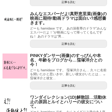
記事を読む
みんなエスパーだよ!真野恵里菜(画像)の
映画に期待!動画ドラマは面白い?感想書
きます。
どーも hamidase です。 あの深夜帯のドラマ“みんな
エスパーだよ！”が映画になって帰ってくるんです
ね！ あのドラマは“男...
記事を読む
PINKYダンサー(画像)のすっぴんや本
名、年齢をブログから…窪塚洋介との
今！
どーも hamidase です。 窪塚洋介さん… 久々に名前
を聞いたかと思いきや、新しい彼女がいたとは… →
窪塚洋介と彼女...
記事を読む
ワンダイレクション(1D)解散話…活動休
止の原因とルイとハリーの彼女につい
て。
どーも hamidase です。 なんとイギリス発の大人気