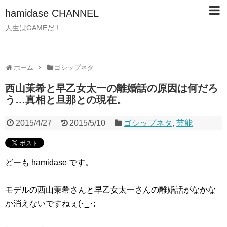
hamidase CHANNEL
人生はGAMEだ！
ホーム
ゴシップネタ
西山茉希と早乙女太一の離婚話の原因は何だろ
う…真相と旦那との現在。
2015/4/27
2015/5/10
ゴシップネタ
,
芸能
どーも hamidase です。
モデルの西山茉希さんと早乙女太一さんの離婚話がなかな
か消えないですねぇ(･_･;