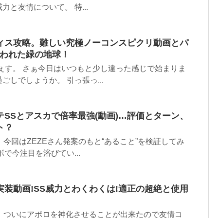
力と友情について。 特...
ィス攻略。難しい究極ノーコンスピクリ動画とパ
狙われた緑の地球！
s どぇす。 さぁ今日はいつもと少し違った感じで始まりま
しでしょうか。 引っ張っ...
SSとアスカで倍率最強(動画)…評価とターン、
ト？
です。 今回はZEZEさん発案のもと“あること”を検証してみ
で今注目を浴びてい...
装動画!SS威力とわくわくは!適正の超絶と使用
 です。 ついにアポロを神化させることが出来たので友情コ