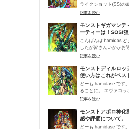
ライクショット(SS)の威
記事を読む
モンストギガマンテ
ーティーは！SOS!
こんばんは hamida
したが皆さんいかがお過ご
記事を読む
モンストディルロッテ
使い方はこれがベス
どーも hamidase 
ることに。 エヴァコラボ
記事を読む
モンストアポロ神化実
感や評価について。
どーも hamidase