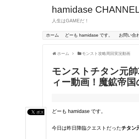
hamidase CHANNE
人生はGAMEだ！
ホーム
どーも hamidase です。
お問い合
ホーム
モンスト攻略周回実況動画
モンストチタン元帥
ィー動画！魔鉱帝国
どーも hamidase です。
今日は昨日降臨クエストだった
チタン