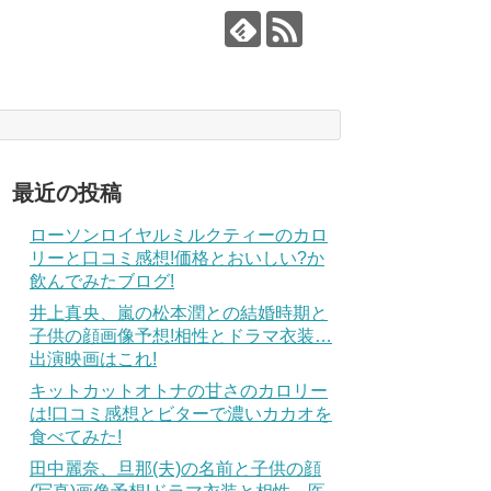
最近の投稿
ローソンロイヤルミルクティーのカロ
リーと口コミ感想!価格とおいしい?か
飲んでみたブログ!
井上真央、嵐の松本潤との結婚時期と
子供の顔画像予想!相性とドラマ衣装…
出演映画はこれ!
キットカットオトナの甘さのカロリー
は!口コミ感想とビターで濃いカカオを
食べてみた!
田中麗奈、旦那(夫)の名前と子供の顔