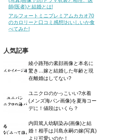
(写真)画像予想!ドラマ衣装と相性、医
師(医者)と結婚とは!
アルフォートミニプレミアムカカオ70
のカロリーと口コミ感想!おいしいか食
べてみた!
人気記事
綾小路翔の素顔画像と本名に
驚き…嫁と結婚した年齢と現
在離婚はしてない?
ユニクロのかっこいい?水着
(メンズ海パン画像)を夏海コー
デに！値段はいくら？
内田篤人幼馴染み(画像)と結
婚！相手は川島永嗣の嫁(写真)
より可愛いのか！