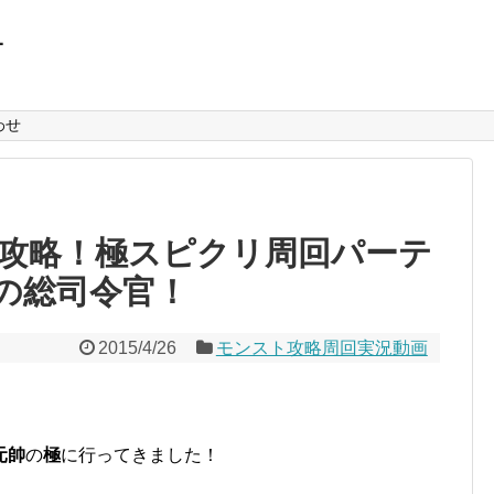
L
わせ
攻略！極スピクリ周回パーテ
の総司令官！
2015/4/26
モンスト攻略周回実況動画
元帥
の
極
に行ってきました！