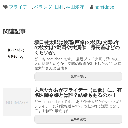
フライデー
,
ベランダ
,
日村
,
神田愛花
hamidase
関連記事
坂口健太郎は波瑠(画像)の彼氏!交際6年
の彼女は?動画や共演作、身長差はどの
くらいか。
どーも hamidase です。 最近ブレイク真っ只中の二
人に熱愛というか、交際の報道が出ましたね^^; 坂口
健太郎さんと波瑠さ...
記事を読む
大沢たかおがフライデー（画像）に。有
名医師令嬢とは誰？結婚もあるのか！
どーも hamidase です。 あの俳優大沢たかおさんが
フライデーに熱愛報道をすっぱ抜かれて話題になっ
てますね^^; 最近は西...
記事を読む