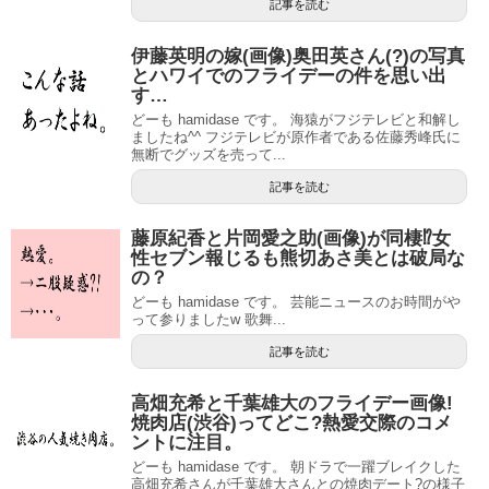
記事を読む
伊藤英明の嫁(画像)奥田英さん(?)の写真
とハワイでのフライデーの件を思い出
す…
どーも hamidase です。 海猿がフジテレビと和解し
ましたね^^ フジテレビが原作者である佐藤秀峰氏に
無断でグッズを売って...
記事を読む
藤原紀香と片岡愛之助(画像)が同棲⁉︎女
性セブン報じるも熊切あさ美とは破局な
の？
どーも hamidase です。 芸能ニュースのお時間がや
って参りましたw 歌舞...
記事を読む
高畑充希と千葉雄大のフライデー画像!
焼肉店(渋谷)ってどこ?熱愛交際のコメ
ントに注目。
どーも hamidase です。 朝ドラで一躍ブレイクした
高畑充希さんが千葉雄大さんとの焼肉デート?の様子