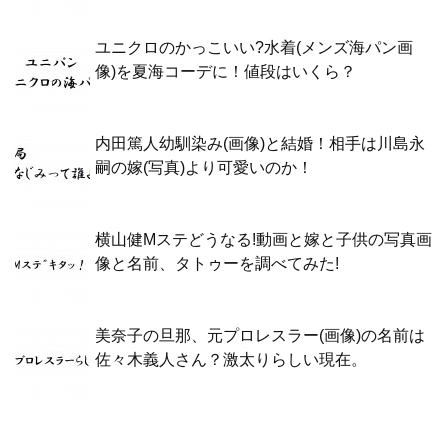
ユニクロのかっこいい?水着(メンズ海パン画
像)を夏海コーデに！値段はいくら？
内田篤人幼馴染み(画像)と結婚！相手は川島永
嗣の嫁(写真)より可愛いのか！
横山健Mステどうなる!動画と嫁と子供の写真画
像と名前、タトゥーを調べてみた!
美奈子の旦那、元プロレスラー(画像)の名前は
佐々木義人さん？激太りらしい現在。