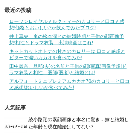
最近の投稿
ローソンロイヤルミルクティーのカロリーと口コミ感
想!価格とおいしい?か飲んでみたブログ!
井上真央、嵐の松本潤との結婚時期と子供の顔画像予
想!相性とドラマ衣装…出演映画はこれ!
キットカットオトナの甘さのカロリーは!口コミ感想と
ビターで濃いカカオを食べてみた!
田中麗奈、旦那(夫)の名前と子供の顔(写真)画像予想!ド
ラマ衣装と相性、医師(医者)と結婚とは!
アルフォートミニプレミアムカカオ70のカロリーと口コ
ミ感想!おいしいか食べてみた!
人気記事
綾小路翔の素顔画像と本名に驚き…嫁と結婚し
た年齢と現在離婚はしてない?