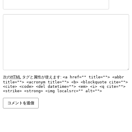
次の
HTML
タグと属性が使えます:
<a href="" title=""> <abbr
title=""> <acronym title=""> <b> <blockquote cite="">
<cite> <code> <del datetime=""> <em> <i> <q cite="">
<strike> <strong> <img localsrc="" alt="">