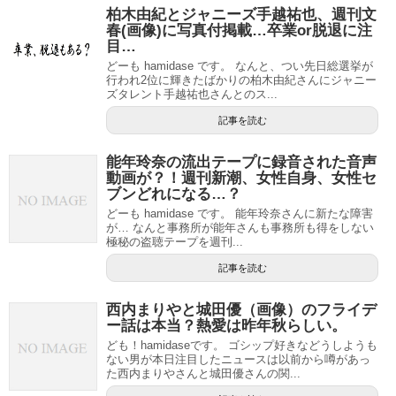
柏木由紀とジャニーズ手越祐也、週刊文
春(画像)に写真付掲載…卒業or脱退に注
目…
どーも hamidase です。 なんと、つい先日総選挙が
行われ2位に輝きたばかりの柏木由紀さんにジャニー
ズタレント手越祐也さんとのス...
記事を読む
能年玲奈の流出テープに録音された音声
動画が？！週刊新潮、女性自身、女性セ
ブンどれになる…？
どーも hamidase です。 能年玲奈さんに新たな障害
が… なんと事務所が能年さんも事務所も得をしない
極秘の盗聴テープを週刊...
記事を読む
西内まりやと城田優（画像）のフライデ
ー話は本当？熱愛は昨年秋らしい。
ども！hamidaseです。 ゴシップ好きなどうしようも
ない男が本日注目したニュースは以前から噂があっ
た西内まりやさんと城田優さんの関...