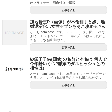
がフライデーに画像付きで掲載...
記事を読む
加地倫三P（画像）が不倫相手と嫁、離
婚泥沼化…女性セブンもそこ攻める？w
どーも hamidase です。 アメトーーク。面白いです
よね。 ロンドンハーツ。一時のブームは去ったにし
てもこっちも結構続いて...
記事を読む
紗栄子子供(画像)の名前と本名は!何人で
今年齢いくつ?離婚のダルビッシュとの
相性は!
どーも hamidase です。 本日はメジャーリーガーで
先日レスリングの山本聖子さんと結婚されたダル...
記事を読む