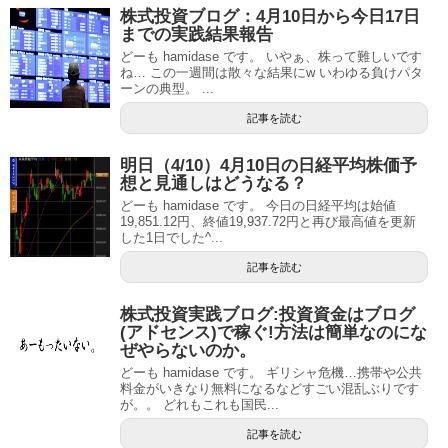
株式投資ブログ：4月10日から今日17日
までの実践結果報告
どーも hamidase です。 いやぁ、株って難しいです
ね… この一週間は散々な結果にw いわゆる負けパタ
ーンの典型。 ...
記事を読む
明日（4/10）4月10日の日経平均株価予
想と見通しはどうなる？
どーも hamidase です。 今日の日経平均は始値
19,851.12円、終値19,937.72円と再び最高値を更新
した1日でした^...
記事を読む
株式投資実践ブログ:投資資金はブログ
(アドセンス)で稼ぐ!方法は簡単なのにな
ぜやらないのか。
どーも hamidase です。 ギリシャ危機…携帯や公共
料金がいきなり無料になるなどすごい混乱ぶりです
が。。 どれもこれも国民...
記事を読む