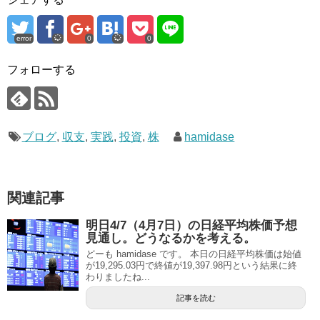
error
0
0
フォローする
ブログ
,
収支
,
実践
,
投資
,
株
hamidase
関連記事
明日4/7（4月7日）の日経平均株価予想
見通し。どうなるかを考える。
どーも hamidase です。 本日の日経平均株価は始値
が19,295.03円で終値が19,397.98円という結果に終
わりましたね...
記事を読む