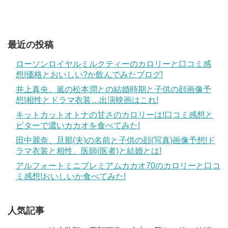
最近の投稿
ローソンロイヤルミルクティーのカロリーと口コミ感
想!価格とおいしい?か飲んでみたブログ!
井上真央、嵐の松本潤との結婚時期と子供の顔画像予
想!相性とドラマ衣装…出演映画はこれ!
キットカットオトナの甘さのカロリーは!口コミ感想と
ビターで濃いカカオを食べてみた!
田中麗奈、旦那(夫)の名前と子供の顔(写真)画像予想!ド
ラマ衣装と相性、医師(医者)と結婚とは!
アルフォートミニプレミアムカカオ70のカロリーと口コ
ミ感想!おいしいか食べてみた!
人気記事