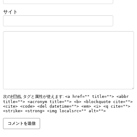
サイト
次の
HTML
タグと属性が使えます:
<a href="" title=""> <abbr
title=""> <acronym title=""> <b> <blockquote cite="">
<cite> <code> <del datetime=""> <em> <i> <q cite="">
<strike> <strong> <img localsrc="" alt="">