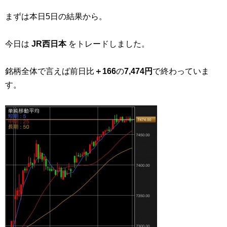
まずは本日5日の結果から。
今日は
JR西日本
をトレードしました。
銘柄全体で言えば前日比
＋166
の
7,474円
で終わっていま
す。