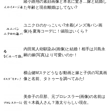
綾小路翔の素顔画像と本名に驚き…嫁と結婚し
た年齢と現在離婚はしてない?
ユニクロのかっこいい?水着(メンズ海パン画
像)を夏海コーデに！値段はいくら？
内田篤人幼馴染み(画像)と結婚！相手は川島永
嗣の嫁(写真)より可愛いのか！
横山健Mステどうなる!動画と嫁と子供の写真画
像と名前、タトゥーを調べてみた!
美奈子の旦那、元プロレスラー(画像)の名前は
佐々木義人さん？激太りらしい現在。