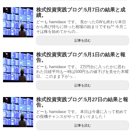
株式投資実践ブログ:5月7日の結果と成
績。
どーも hamidase です。 長かったGWも終わり本日
から再び待ちに待った相場の始まりですね^^ 今月こ
そは株を始めてからの...
記事を読む
株式投資実践ブログ:5月1日の結果と報
告。
どーも hamidase です。 2万円台に入ったかに思わ
れた日経平均も一時は500円もの値下げを見せた木曜
日。 このまま下がっ...
記事を読む
株式投資実践ブログ:5月27日の結果と報
告。
どーも hamidase です。 本日は今週に入って初めて
の投機チャンスがやってまいりました！
記事を読む