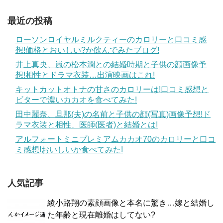
最近の投稿
ローソンロイヤルミルクティーのカロリーと口コミ感
想!価格とおいしい?か飲んでみたブログ!
井上真央、嵐の松本潤との結婚時期と子供の顔画像予
想!相性とドラマ衣装…出演映画はこれ!
キットカットオトナの甘さのカロリーは!口コミ感想と
ビターで濃いカカオを食べてみた!
田中麗奈、旦那(夫)の名前と子供の顔(写真)画像予想!ド
ラマ衣装と相性、医師(医者)と結婚とは!
アルフォートミニプレミアムカカオ70のカロリーと口コ
ミ感想!おいしいか食べてみた!
人気記事
綾小路翔の素顔画像と本名に驚き…嫁と結婚し
た年齢と現在離婚はしてない?