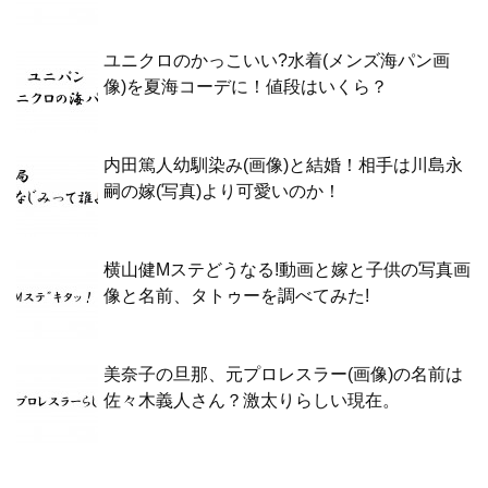
ユニクロのかっこいい?水着(メンズ海パン画
像)を夏海コーデに！値段はいくら？
内田篤人幼馴染み(画像)と結婚！相手は川島永
嗣の嫁(写真)より可愛いのか！
横山健Mステどうなる!動画と嫁と子供の写真画
像と名前、タトゥーを調べてみた!
美奈子の旦那、元プロレスラー(画像)の名前は
佐々木義人さん？激太りらしい現在。