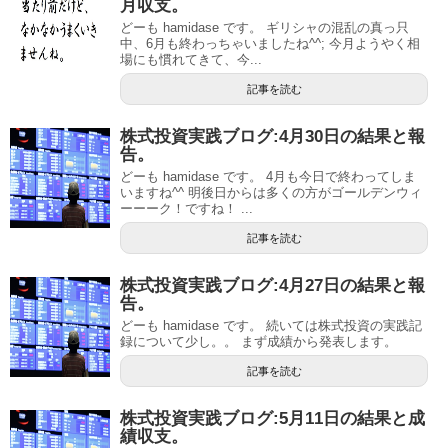
月収支。
どーも hamidase です。 ギリシャの混乱の真っ只
中、6月も終わっちゃいましたね^^; 今月ようやく相
場にも慣れてきて、今...
記事を読む
株式投資実践ブログ:4月30日の結果と報
告。
どーも hamidase です。 4月も今日で終わってしま
いますね^^ 明後日からは多くの方がゴールデンウィ
ーーーク！ですね！ ...
記事を読む
株式投資実践ブログ:4月27日の結果と報
告。
どーも hamidase です。 続いては株式投資の実践記
録について少し。。 まず成績から発表します。
記事を読む
株式投資実践ブログ:5月11日の結果と成
績収支。