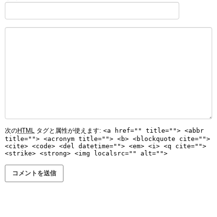
次の
HTML
タグと属性が使えます:
<a href="" title=""> <abbr
title=""> <acronym title=""> <b> <blockquote cite="">
<cite> <code> <del datetime=""> <em> <i> <q cite="">
<strike> <strong> <img localsrc="" alt="">