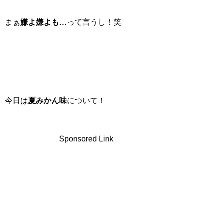
まぁ
嫌よ嫌よも…
って言うし！笑
今日は
夏みかん味
について！
Sponsored Link