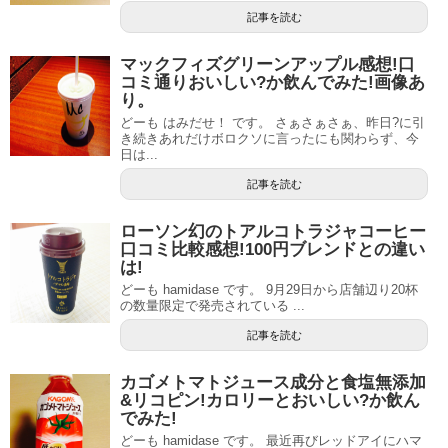
記事を読む
マックフィズグリーンアップル感想!口
コミ通りおいしい?か飲んでみた!画像あ
り。
どーも はみだせ！ です。 さぁさぁさぁ、昨日?に引
き続きあれだけボロクソに言ったにも関わらず、今
日は...
記事を読む
ローソン幻のトアルコトラジャコーヒー
口コミ比較感想!100円ブレンドとの違い
は!
どーも hamidase です。 9月29日から店舗辺り20杯
の数量限定で発売されている ...
記事を読む
カゴメトマトジュース成分と食塩無添加
&リコピン!カロリーとおいしい?か飲ん
でみた!
どーも hamidase です。 最近再びレッドアイにハマ