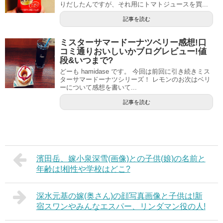
りだしたんですが、それ用にトマトジュースを買...
記事を読む
ミスターサマードーナツベリー感想!口
コミ通りおいしいかブログレビュー!値
段&いつまで?
どーも hamidase です。 今回は前回に引き続きミス
ターサマードーナツシリーズ！ レモンのお次はベリ
ーについて感想を書いて...
記事を読む
濱田岳、嫁小泉深雪(画像)との子供(娘)の名前と
年齢は!相性や学校はどこ?
深水元基の嫁(奥さん)の顔写真画像と子供は!新
宿スワンやみんなエスパー、リンダマン役の人!