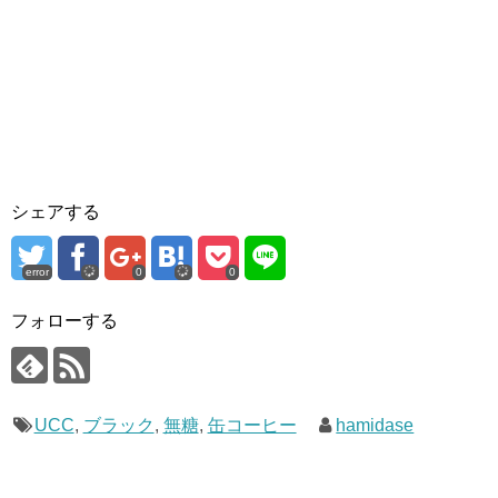
シェアする
error
0
0
フォローする
UCC
,
ブラック
,
無糖
,
缶コーヒー
hamidase