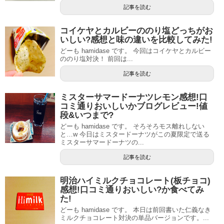
記事を読む
コイケヤとカルビーののり塩どっちがお
いしい?感想と味の違いを比較してみた!
どーも hamidase です。 今回はコイケヤとカルビー
ののり塩対決！ 前回は...
記事を読む
ミスターサマードーナツレモン感想!口
コミ通りおいしいかブログレビュー!値
段&いつまで?
どーも hamidase です。 そろそろモス離れしない
と…w 今日はミスタードーナツがこの夏限定で送る
ミスターサマードーナツの...
記事を読む
明治ハイミルクチョコレート(板チョコ)
感想!口コミ通りおいしい?か食べてみ
た!
どーも hamidase です。 本日は前回書いた仁義なき
ミルクチョコレート対決の単品バージョンです。...