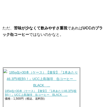
ただ、
苦味が少なくて飲みやすさ重視
であれば
UCCのブラ
ック缶コーヒー
ではないのかなと。
185g缶×30本（ケース）【激安】『1本あたり46.3円(税
別)！』UCC上島珈琲 缶コーヒー BLACK …
価格：1,500円（税込、送料別）