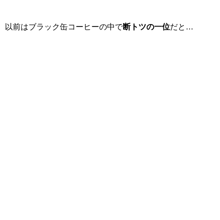
以前はブラック缶コーヒーの中で
断トツの一位
だと…