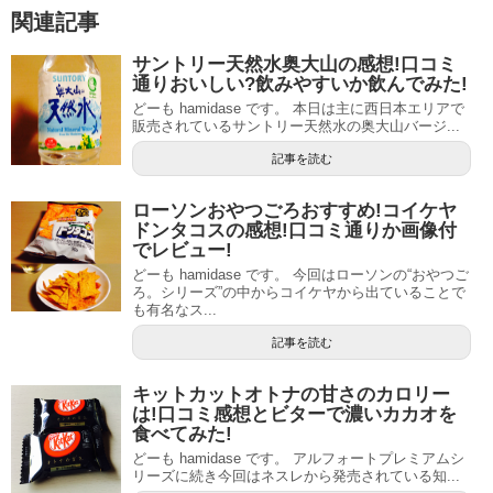
関連記事
サントリー天然水奥大山の感想!口コミ
通りおいしい?飲みやすいか飲んでみた!
どーも hamidase です。 本日は主に西日本エリアで
販売されているサントリー天然水の奥大山バージ...
記事を読む
ローソンおやつごろおすすめ!コイケヤ
ドンタコスの感想!口コミ通りか画像付
でレビュー!
どーも hamidase です。 今回はローソンの“おやつご
ろ。シリーズ”の中からコイケヤから出ていることで
も有名なス...
記事を読む
キットカットオトナの甘さのカロリー
は!口コミ感想とビターで濃いカカオを
食べてみた!
どーも hamidase です。 アルフォートプレミアムシ
リーズに続き今回はネスレから発売されている知...