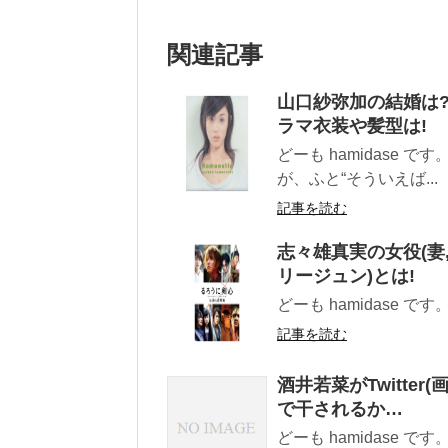
関連記事
山口紗弥加の結婚は?
ラマ衣装や髪型は!
どーも hamidase
が、ふと“そういえば...
記事を読む
志々雄真実の女役(妻
リージュン)とは!
どーも hamidase で
記事を読む
酒井若菜がTwitte
で干されるか…
どーも hamidase 