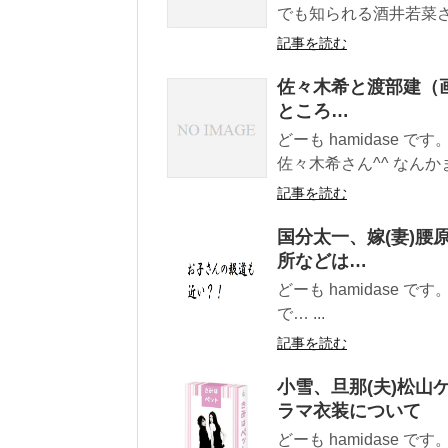
でも知られる酒井若菜さんが
記事を読む
佐々木希と渡部建（
ところ…
どーも hamidase 
佐々木希さん^^ なんかま
記事を読む
国分太一、嫁(妻)腰
所などは…
どーも hamidase 
で… ...
記事を読む
小雪、旦那(夫)松山
ラマ衣装について
どーも hamidase