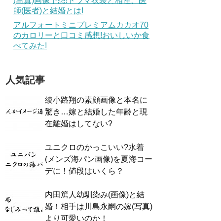
(写真)画像予想!ドラマ衣装と相性、医
師(医者)と結婚とは!
アルフォートミニプレミアムカカオ70
のカロリーと口コミ感想!おいしいか食
べてみた!
人気記事
綾小路翔の素顔画像と本名に
驚き…嫁と結婚した年齢と現
在離婚はしてない?
ユニクロのかっこいい?水着
(メンズ海パン画像)を夏海コー
デに！値段はいくら？
内田篤人幼馴染み(画像)と結
婚！相手は川島永嗣の嫁(写真)
より可愛いのか！