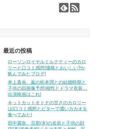
最近の投稿
ローソンロイヤルミルクティーのカロ
リーと口コミ感想!価格とおいしい?か
飲んでみたブログ!
井上真央、嵐の松本潤との結婚時期と
子供の顔画像予想!相性とドラマ衣装…
出演映画はこれ!
キットカットオトナの甘さのカロリー
は!口コミ感想とビターで濃いカカオを
食べてみた!
田中麗奈、旦那(夫)の名前と子供の顔