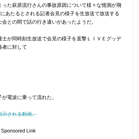
まった萩原流行さんの事故原因について様々な憶測が飛
”にあたるとされる記者会見の様子を生放送で放送する
士会との間で話の行き違いがあったようだ。
護士が同時刻生放送で会見の様子を直撃ＬＩＶＥグッデ
係者に対して
子が電波に乗って流れた。
指示される動画。
Sponsored Link