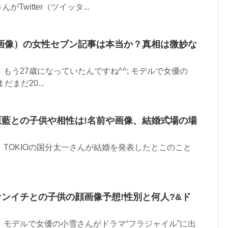
Twitter（ツイッタ...
画像）の女性セブン記事は本当か？真相は微妙な
です。 もう27歳になっていたんですね^^; モデルで女優の
だまだ20...
原藍との子供や相性は!名前や画像、結婚式場の場
です。 TOKIOの国分太一さんが結婚を発表したとこのこと
ケンイチとの子供の顔画像予想!性別と何人?&ド
 です。 モデルで女優の小雪さんがドラマ“フラジャイル”に出