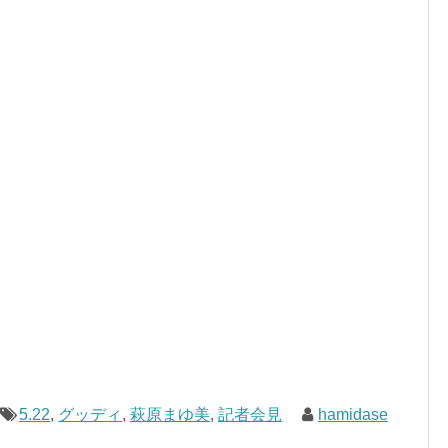
5.22
,
グッディ
,
萩原まゆ美
,
記者会見
hamidase