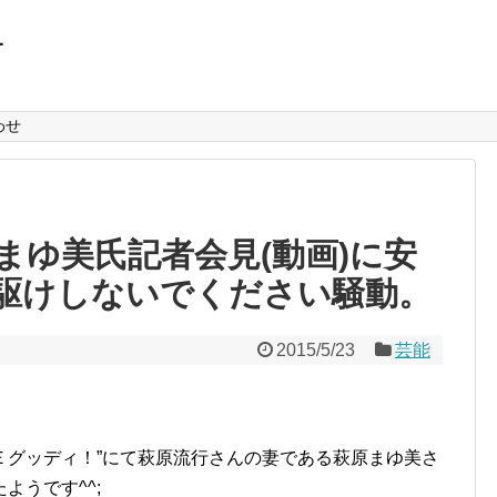
L
わせ
原まゆ美氏記者会見(動画)に安
駆けしないでください騒動。
2015/5/23
芸能
ＶＥグッディ！”にて萩原流行さんの妻である萩原まゆ美さ
ようです^^;