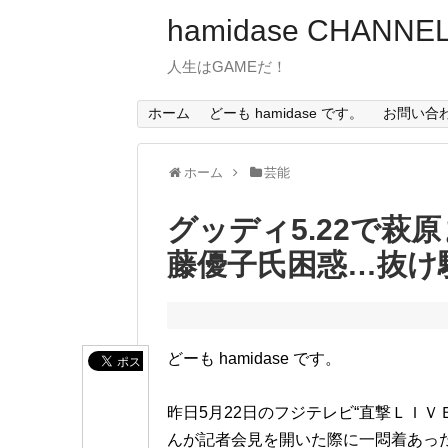
hamidase CHANNE
人生はGAMEだ！
ホーム
どーも hamidase です。
お問い合
ホーム
芸能
グッディ5.22で萩
藤優子氏困惑…抜け
どーも hamidase です。
昨日5月22日のフジテレビ“直撃ＬＩ
んが記者会見を開いた際に一悶着あった