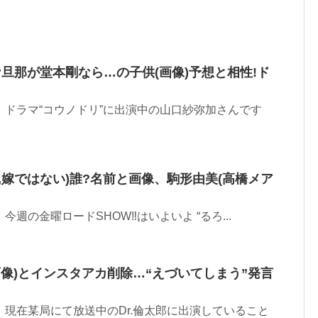
旦那が堂本剛なら…の子供(画像)予想と相性!ド
 です。 ドラマ“コウノドリ”に出演中の山口紗弥加さんです
,嫁ではない)誰?名前と画像、駒形由美(高橋メア
す。 今週の金曜ロードSHOW‼︎はいよいよ “るろ...
r(画像)とインスタアカ削除…“えづいてしまう”発言
です。 現在某局にて放送中のDr.倫太郎に出演していること