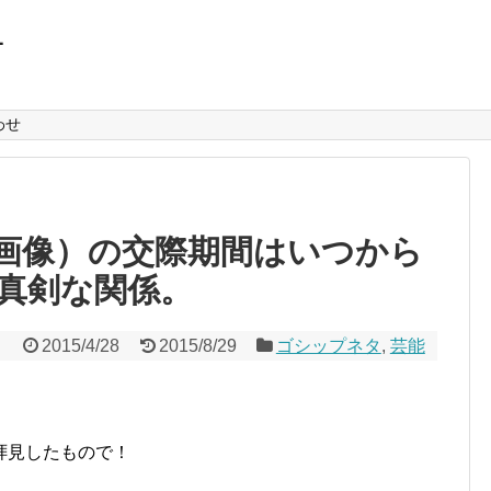
L
わせ
画像）の交際期間はいつから
真剣な関係。
2015/4/28
2015/8/29
ゴシップネタ
,
芸能
拝見したもので！