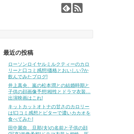
最近の投稿
ローソンロイヤルミルクティーのカロ
リーと口コミ感想!価格とおいしい?か
飲んでみたブログ!
井上真央、嵐の松本潤との結婚時期と
子供の顔画像予想!相性とドラマ衣装…
出演映画はこれ!
キットカットオトナの甘さのカロリー
は!口コミ感想とビターで濃いカカオを
食べてみた!
田中麗奈、旦那(夫)の名前と子供の顔