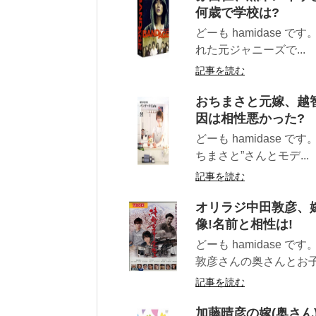
何歳で学校は?
どーも hamidase
れた元ジャニーズで...
記事を読む
おちまさと元嫁、越
因は相性悪かった?
どーも hamidase
ちまさと”さんとモデ...
記事を読む
オリラジ中田敦彦、嫁
像!名前と相性は!
どーも hamidase
敦彦さんの奥さんとお子.
記事を読む
加藤晴彦の嫁(奥さん