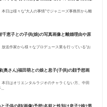
 です。 本日は様々な“大人の事情”でジャニーズ事務所から離
智千恵子との子供(娘)の写真画像と離婚理由や原
 です。 放送作家から様々なプロデュース業を行っている“お
(奥さん)福田萌との娘と息子(子供)の顔予想画
 です。 本日はオリエンタルラジオのチャラくない方、中田
..
)と子供の顔(画像)予想!名前と性別は息子?娘?男