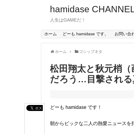
hamidase CHANNE
人生はGAMEだ！
ホーム
どーも hamidase です。
お問い合
ホーム
ゴシップネタ
松田翔太と秋元梢（
だろう…目撃される
どーも hamidase です！
朝からビックな二人の熱愛ニュースを