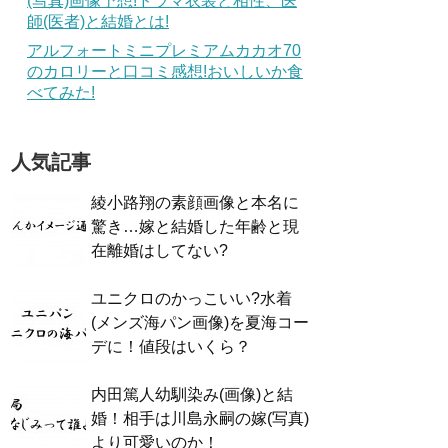
(写真)画像予想!ドラマ衣装と相性、医
師(医者)と結婚とは!
アルフォートミニプレミアムカカオ70
のカロリーと口コミ感想!おいしいか食
べてみた!
人気記事
綾小路翔の素顔画像と本名に
驚き…嫁と結婚した年齢と現
在離婚はしてない?
ユニクロのかっこいい?水着
(メンズ海パン画像)を夏海コー
デに！値段はいくら？
内田篤人幼馴染み(画像)と結
婚！相手は川島永嗣の嫁(写真)
より可愛いのか！