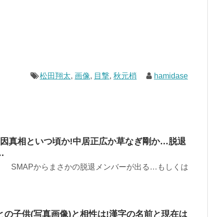
松田翔太
,
画像
,
目撃
,
秋元梢
hamidase
原因真相といつ頃か!中居正広か草なぎ剛か…脱退
…
 です。 SMAPからまさかの脱退メンバーが出る…もしくは
の子供(写真画像)と相性は!漢字の名前と現在は