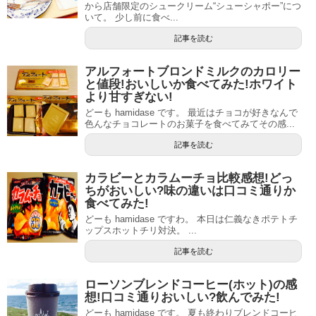
から店舗限定のシュークリーム“シューシャポー”につ
いて。 少し前に食べ...
記事を読む
アルフォートブロンドミルクのカロリー
と値段!おいしいか食べてみた!ホワイト
より甘すぎない!
どーも hamidase です。 最近はチョコが好きなんで
色んなチョコレートのお菓子を食べてみてその感...
記事を読む
カラビーとカラムーチョ比較感想!どっ
ちがおいしい?味の違いは口コミ通りか
食べてみた!
どーも hamidase ですわ。 本日は仁義なきポテトチ
ップスホットチリ対決。 ...
記事を読む
ローソンブレンドコーヒー(ホット)の感
想!口コミ通りおいしい?飲んでみた!
どーも hamidase です。 夏も終わりブレンドコーヒ