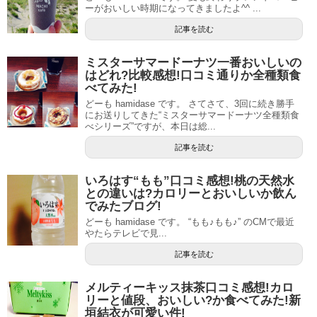
ーがおいしい時期になってきましたよ^^ ...
記事を読む
ミスターサマードーナツ一番おいしいの
はどれ?比較感想!口コミ通りか全種類食
べてみた!
どーも hamidase です。 さてさて、3回に続き勝手
にお送りしてきた“ミスターサマードーナツ全種類食
べシリーズ”ですが、本日は総...
記事を読む
いろはす“もも”口コミ感想!桃の天然水
との違いは?カロリーとおいしいか飲ん
でみたブログ!
どーも hamidase です。 “もも♪もも♪” のCMで最近
やたらテレビで見...
記事を読む
メルティーキッス抹茶口コミ感想!カロ
リーと値段、おいしい?か食べてみた!新
垣結衣が可愛い件!