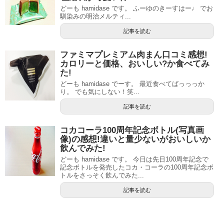
どーも hamidase です。 ふーゆのきーすはー♩ でお
馴染みの明治メルティ...
記事を読む
ファミマプレミアム肉まん口コミ感想!
カロリーと価格、おいしい?か食べてみ
た!
どーも hamidase でーす。 最近食べてばっっっか
り。 でも気にしない！笑...
記事を読む
コカコーラ100周年記念ボトル(写真画
像)の感想!違いと量少ないがおいしいか
飲んでみた!
どーも hamidase です。 今日は先日100周年記念で
記念ボトルを発売したコカ・コーラの100周年記念ボ
トルをさっそく飲んでみた...
記事を読む