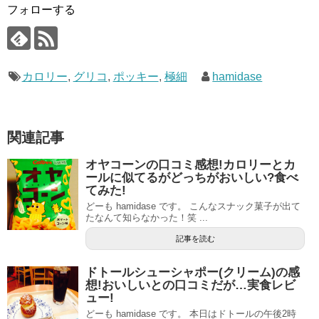
フォローする
カロリー
,
グリコ
,
ポッキー
,
極細
hamidase
関連記事
オヤコーンの口コミ感想!カロリーとカ
ールに似てるがどっちがおいしい?食べ
てみた!
どーも hamidase です。 こんなスナック菓子が出て
たなんて知らなかった！笑 ...
記事を読む
ドトールシューシャポー(クリーム)の感
想!おいしいとの口コミだが…実食レビ
ュー!
どーも hamidase です。 本日はドトールの午後2時