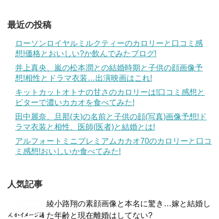
最近の投稿
ローソンロイヤルミルクティーのカロリーと口コミ感
想!価格とおいしい?か飲んでみたブログ!
井上真央、嵐の松本潤との結婚時期と子供の顔画像予
想!相性とドラマ衣装…出演映画はこれ!
キットカットオトナの甘さのカロリーは!口コミ感想と
ビターで濃いカカオを食べてみた!
田中麗奈、旦那(夫)の名前と子供の顔(写真)画像予想!ド
ラマ衣装と相性、医師(医者)と結婚とは!
アルフォートミニプレミアムカカオ70のカロリーと口コ
ミ感想!おいしいか食べてみた!
人気記事
綾小路翔の素顔画像と本名に驚き…嫁と結婚し
た年齢と現在離婚はしてない?