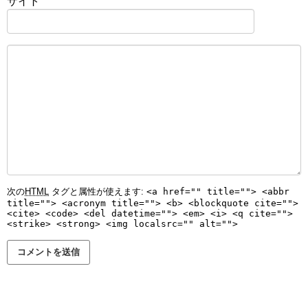
サイト
次の
HTML
タグと属性が使えます:
<a href="" title=""> <abbr
title=""> <acronym title=""> <b> <blockquote cite="">
<cite> <code> <del datetime=""> <em> <i> <q cite="">
<strike> <strong> <img localsrc="" alt="">