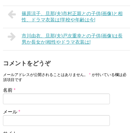
篠原涼子、旦那(夫)市村正親との子供(画像)と相
性、ドラマ衣装は!学校や年齢は今!
市川由衣、旦那(夫)戸次重幸との子供(画像)は長
男か長女か!相性やドラマ衣装は!
コメントをどうぞ
メールアドレスが公開されることはありません。
*
が付いている欄は必
須項目です
名前
*
メール
*