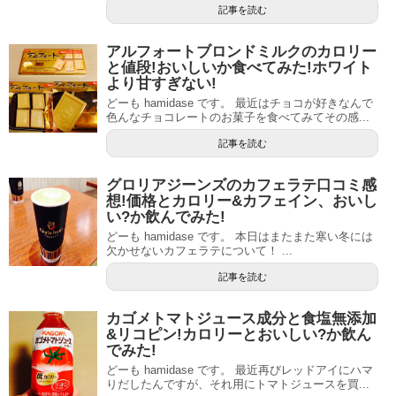
記事を読む
アルフォートブロンドミルクのカロリー
と値段!おいしいか食べてみた!ホワイト
より甘すぎない!
どーも hamidase です。 最近はチョコが好きなんで
色んなチョコレートのお菓子を食べてみてその感...
記事を読む
グロリアジーンズのカフェラテ口コミ感
想!価格とカロリー&カフェイン、おいし
い?か飲んでみた!
どーも hamidase です。 本日はまたまた寒い冬には
欠かせないカフェラテについて！ ...
記事を読む
カゴメトマトジュース成分と食塩無添加
&リコピン!カロリーとおいしい?か飲ん
でみた!
どーも hamidase です。 最近再びレッドアイにハマ
りだしたんですが、それ用にトマトジュースを買...