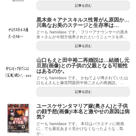
記事を読む
黒木奈々アナスキルス性胃がん原因か…
川島なお美のステージと生存率は…
どーも hamidase です。 フリーアナウンサーの黒木
奈々さんが今朝方他界されたというニュースを拝...
記事を読む
山口もえと田中裕二再婚説は…結婚し元
旦那(画像)との子供の父親となる可能性
はあるのか。
どーも hamidase です。 かねてより噂されていた山
口もえさんと爆笑問題田中裕二さんの再婚説。 ...
記事を読む
ユースケサンタマリア嫁(奥さん)と子供
の顔予想(画像)!本名と激やせの原因は病
気?
どーも hamidase です。 本日はバラエティに映画
に…でも最近あまり見かけなくなったような…気
が...