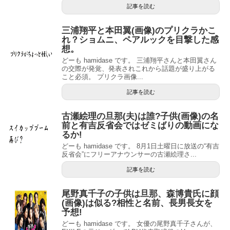
記事を読む
三浦翔平と本田翼(画像)のプリクラかこ
れ？ショムニ、ペアルックを目撃した感
想。
どーも hamidase です。 三浦翔平さんと本田翼さん
の交際が発覚、発表されこれから話題が盛り上がる
こと必須。 プリクラ画像...
記事を読む
古瀬絵理の旦那(夫)は誰?子供(画像)の名
前と有吉反省会ではゼミばりの動画にな
るか!
どーも hamidase です。 8月1日土曜日に放送の“有吉
反省会”にフリーアナウンサーの古瀬絵理さ...
記事を読む
尾野真千子の子供は旦那、森博貴氏に顔
(画像)は似る?相性と名前、長男長女を
予想!
どーも hamidase です。 女優の尾野真千子さんが、