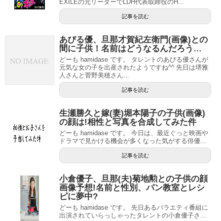
EXILEの元リーダーでLDH代表取締役のH...
記事を読む
あびる優、旦那才賀紀左衛門(画像)との
間に子供！名前はどうなるんだろう…
どーも hamidase です。 タレントのあびる優さんが
元気な女の子を出産されたようですね^^ 先日は堺雅
人さんと菅野美穂さん...
記事を読む
生瀬勝久と嫁(妻)堀本陽子の子供(画像)
の顔は!相性と写真を合成してみた件
どーも hamidase です。 今日は、最近ぐっと映画や
ドラマで見かける機会が多くなった気がする俳優...
記事を読む
小倉優子、旦那(夫)菊地勲との子供の顔
画像予想!名前と性別、パン教室とレシ
ピに夢中?
どーも hamidase です。 先日あるバラエティ番組に
出演されていらっしゃったタレントの小倉優子さ...