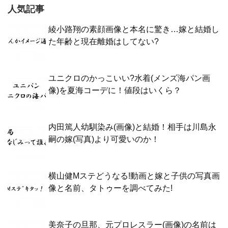
人気記事
綾小路翔の素顔画像と本名に驚き…嫁と結婚し
た年齢と現在離婚はしてない?
ユニクロのかっこいい?水着(メンズ海パン画
像)を夏海コーデに！値段はいくら？
内田篤人幼馴染み(画像)と結婚！相手は川島永
嗣の嫁(写真)より可愛いのか！
横山健Mステどうなる!動画と嫁と子供の写真画
像と名前、タトゥーを調べてみた!
美奈子の旦那、元プロレスラー(画像)の名前は