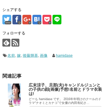
シェアする
error
0
0
フォローする
名前
,
嫁
,
後藤輝基
,
画像
hamidase
関連記事
広末涼子、旦那(夫)キャンドルジュンと
の子供の顔(画像)予想!名前とドラマ衣装
は!
どーも hamidase です。 2016年年明けのクールのド
ラマ“ナオミとカナコ”で女優の内田有紀さ...