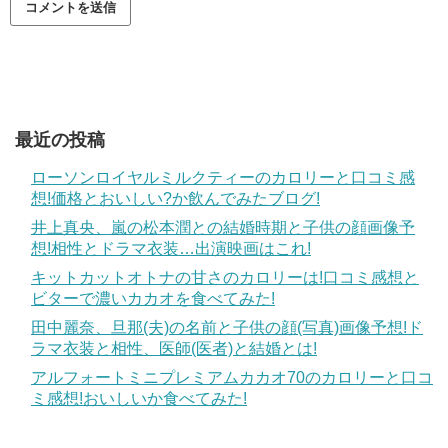
最近の投稿
ローソンロイヤルミルクティーのカロリーと口コミ感
想!価格とおいしい?か飲んでみたブログ!
井上真央、嵐の松本潤との結婚時期と子供の顔画像予
想!相性とドラマ衣装…出演映画はこれ!
キットカットオトナの甘さのカロリーは!口コミ感想と
ビターで濃いカカオを食べてみた!
田中麗奈、旦那(夫)の名前と子供の顔(写真)画像予想!ド
ラマ衣装と相性、医師(医者)と結婚とは!
アルフォートミニプレミアムカカオ70のカロリーと口コ
ミ感想!おいしいか食べてみた!