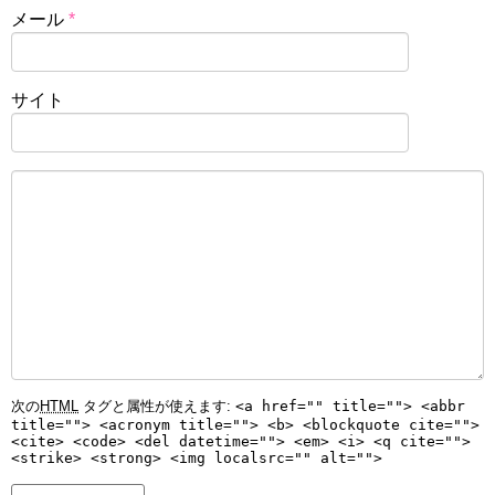
メール
*
サイト
次の
HTML
タグと属性が使えます:
<a href="" title=""> <abbr
title=""> <acronym title=""> <b> <blockquote cite="">
<cite> <code> <del datetime=""> <em> <i> <q cite="">
<strike> <strong> <img localsrc="" alt="">