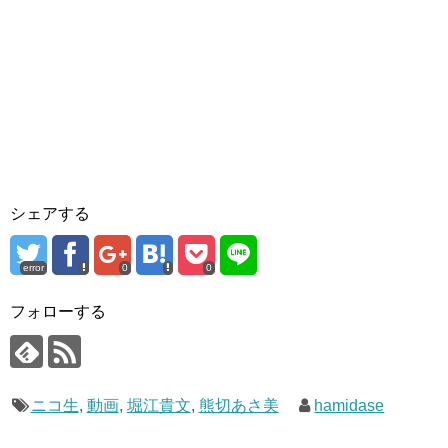
シェアする
error
0
0
フォローする
ニコ生
,
動画
,
堀江貴文
,
熊切あさ美
hamidase