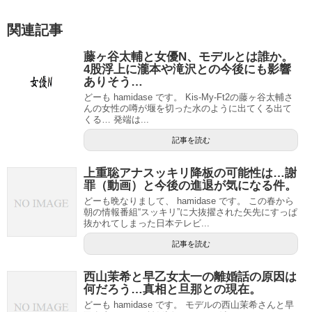
関連記事
藤ヶ谷太輔と女優N、モデルとは誰か。
4股浮上に瀧本や滝沢との今後にも影響
ありそう…
どーも hamidase です。 Kis-My-Ft2の藤ヶ谷太輔さ
んの女性の噂が堰を切った水のように出てくる出て
くる… 発端は...
記事を読む
上重聡アナスッキリ降板の可能性は…謝
罪（動画）と今後の進退が気になる件。
どーも晩なりまして、 hamidase です。 この春から
朝の情報番組“スッキリ”に大抜擢された矢先にすっぱ
抜かれてしまった日本テレビ...
記事を読む
西山茉希と早乙女太一の離婚話の原因は
何だろう…真相と旦那との現在。
どーも hamidase です。 モデルの西山茉希さんと早