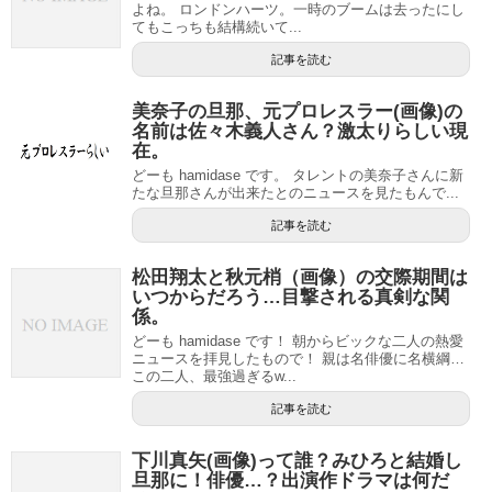
よね。 ロンドンハーツ。一時のブームは去ったにし
てもこっちも結構続いて...
記事を読む
美奈子の旦那、元プロレスラー(画像)の
名前は佐々木義人さん？激太りらしい現
在。
どーも hamidase です。 タレントの美奈子さんに新
たな旦那さんが出来たとのニュースを見たもんで...
記事を読む
松田翔太と秋元梢（画像）の交際期間は
いつからだろう…目撃される真剣な関
係。
どーも hamidase です！ 朝からビックな二人の熱愛
ニュースを拝見したもので！ 親は名俳優に名横綱…
この二人、最強過ぎるw...
記事を読む
下川真矢(画像)って誰？みひろと結婚し
旦那に！俳優…？出演作ドラマは何だ