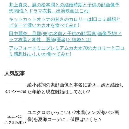
井上真央、嵐の松本潤との結婚時期と子供の顔画像予
想!相性とドラマ衣装…出演映画はこれ!
キットカットオトナの甘さのカロリーは!口コミ感想と
ビターで濃いカカオを食べてみた!
田中麗奈、旦那(夫)の名前と子供の顔(写真)画像予想!ド
ラマ衣装と相性、医師(医者)と結婚とは!
アルフォートミニプレミアムカカオ70のカロリーと口コ
ミ感想!おいしいか食べてみた!
人気記事
綾小路翔の素顔画像と本名に驚き…嫁と結婚し
た年齢と現在離婚はしてない?
ユニクロのかっこいい?水着(メンズ海パン画
像)を夏海コーデに！値段はいくら？