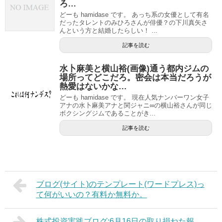
ろ…
どーも hamidase です。 あっち系の女優として有名
だったタレントのみひろさんが俳優？の下川真矢さ
んという方と結婚したらしい！ ...
記事を読む
水卜麻美と横山裕(画像)通う都内ジムの
場所ってどこだろ。密会は本当だろうが
熱愛はないかな…
どーも hamidase です。 現在人気ナンバーワン女子
アナの水卜麻美アナと関ジャニ∞の横山裕さんが同じ
ボクシングジムであることがき...
記事を読む
ブログ(サイト)のテンプレート(ワードプレス)っ
て何がいいの？有料か無料か。
株式投資実践ブログ:6月16日の取り損ねた報