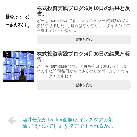
株式投資実践ブログ:6月10日の結果と反
省。
どーも hamidase です。 久々のトレード実践のブロ
グになりました^^; 最近はなかなかいいタイミングの
売買ポイントがなか...
記事を読む
株式投資実践ブログ:4月30日の結果と報
告。
どーも hamidase です。 4月も今日で終わってしま
いますね^^ 明後日からは多くの方がゴールデンウィ
ーーーク！ですね！ ...
記事を読む
酒井若菜がTwitter(画像)とインスタアカ削
除…“えづいてしまう”発言で干されるか…