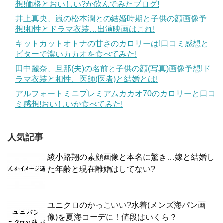
想!価格とおいしい?か飲んでみたブログ!
井上真央、嵐の松本潤との結婚時期と子供の顔画像予
想!相性とドラマ衣装…出演映画はこれ!
キットカットオトナの甘さのカロリーは!口コミ感想と
ビターで濃いカカオを食べてみた!
田中麗奈、旦那(夫)の名前と子供の顔(写真)画像予想!ド
ラマ衣装と相性、医師(医者)と結婚とは!
アルフォートミニプレミアムカカオ70のカロリーと口コ
ミ感想!おいしいか食べてみた!
人気記事
綾小路翔の素顔画像と本名に驚き…嫁と結婚し
た年齢と現在離婚はしてない?
ユニクロのかっこいい?水着(メンズ海パン画
像)を夏海コーデに！値段はいくら？