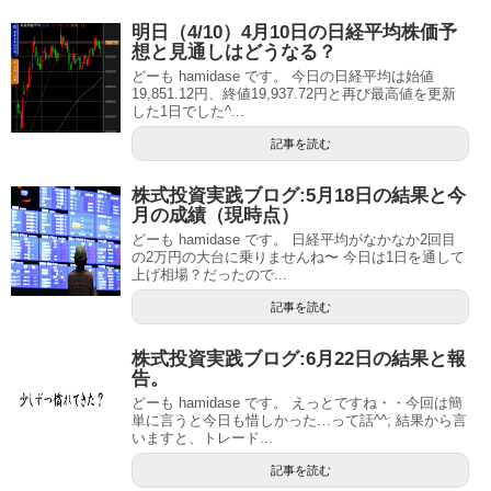
明日（4/10）4月10日の日経平均株価予
想と見通しはどうなる？
どーも hamidase です。 今日の日経平均は始値
19,851.12円、終値19,937.72円と再び最高値を更新
した1日でした^...
記事を読む
株式投資実践ブログ:5月18日の結果と今
月の成績（現時点）
どーも hamidase です。 日経平均がなかなか2回目
の2万円の大台に乗りませんね〜 今日は1日を通して
上げ相場？だったので...
記事を読む
株式投資実践ブログ:6月22日の結果と報
告。
どーも hamidase です。 えっとですね・・今回は簡
単に言うと今日も惜しかった…って話^^; 結果から言
いますと、トレード...
記事を読む