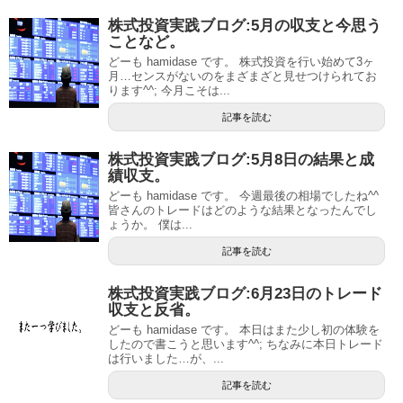
株式投資実践ブログ:5月の収支と今思う
ことなど。
どーも hamidase です。 株式投資を行い始めて3ヶ
月…センスがないのをまざまざと見せつけられてお
ります^^; 今月こそは...
記事を読む
株式投資実践ブログ:5月8日の結果と成
績収支。
どーも hamidase です。 今週最後の相場でしたね^^
皆さんのトレードはどのような結果となったんでし
ょうか。 僕は...
記事を読む
株式投資実践ブログ:6月23日のトレード
収支と反省。
どーも hamidase です。 本日はまた少し初の体験を
したので書こうと思います^^; ちなみに本日トレード
は行いました…が、...
記事を読む