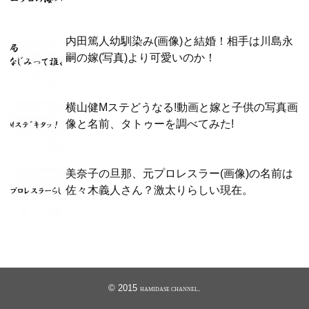
内田篤人幼馴染み(画像)と結婚！相手は川島永
嗣の嫁(写真)より可愛いのか！
横山健Mステどうなる!動画と嫁と子供の写真画
像と名前、タトゥーを調べてみた!
美奈子の旦那、元プロレスラー(画像)の名前は
佐々木義人さん？激太りらしい現在。
© 2015
.
HAMIDASE CHANNEL