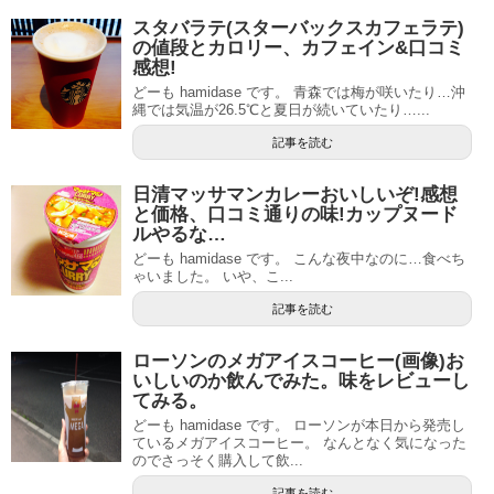
スタバラテ(スターバックスカフェラテ)
の値段とカロリー、カフェイン&口コミ
感想!
どーも hamidase です。 青森では梅が咲いたり…沖
縄では気温が26.5℃と夏日が続いていたり…...
記事を読む
日清マッサマンカレーおいしいぞ!感想
と価格、口コミ通りの味!カップヌード
ルやるな…
どーも hamidase です。 こんな夜中なのに…食べち
ゃいました。 いや、こ...
記事を読む
ローソンのメガアイスコーヒー(画像)お
いしいのか飲んでみた。味をレビューし
てみる。
どーも hamidase です。 ローソンが本日から発売し
ているメガアイスコーヒー。 なんとなく気になった
のでさっそく購入して飲...
記事を読む