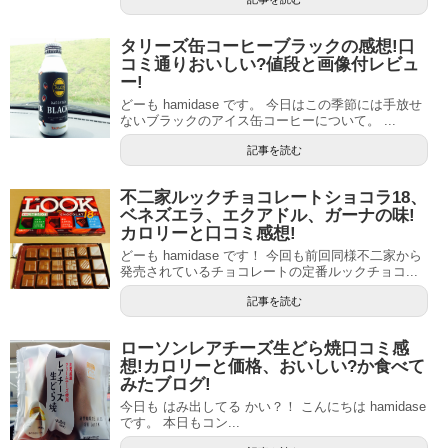
タリーズ缶コーヒーブラックの感想!口
コミ通りおいしい?値段と画像付レビュ
ー!
どーも hamidase です。 今日はこの季節には手放せ
ないブラックのアイス缶コーヒーについて。 ...
記事を読む
不二家ルックチョコレートショコラ18、
ベネズエラ、エクアドル、ガーナの味!
カロリーと口コミ感想!
どーも hamidase です！ 今回も前回同様不二家から
発売されているチョコレートの定番ルックチョコ...
記事を読む
ローソンレアチーズ生どら焼口コミ感
想!カロリーと価格、おいしい?か食べて
みたブログ!
今日も はみ出してる かい？！ こんにちは hamidase
です。 本日もコン...