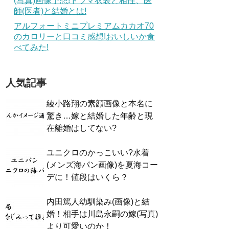
(写真)画像予想!ドラマ衣装と相性、医
師(医者)と結婚とは!
アルフォートミニプレミアムカカオ70
のカロリーと口コミ感想!おいしいか食
べてみた!
人気記事
綾小路翔の素顔画像と本名に
驚き…嫁と結婚した年齢と現
在離婚はしてない?
ユニクロのかっこいい?水着
(メンズ海パン画像)を夏海コー
デに！値段はいくら？
内田篤人幼馴染み(画像)と結
婚！相手は川島永嗣の嫁(写真)
より可愛いのか！