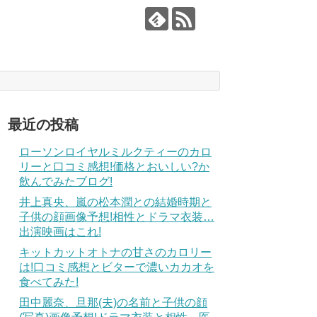
最近の投稿
ローソンロイヤルミルクティーのカロ
リーと口コミ感想!価格とおいしい?か
飲んでみたブログ!
井上真央、嵐の松本潤との結婚時期と
子供の顔画像予想!相性とドラマ衣装…
出演映画はこれ!
キットカットオトナの甘さのカロリー
は!口コミ感想とビターで濃いカカオを
食べてみた!
田中麗奈、旦那(夫)の名前と子供の顔