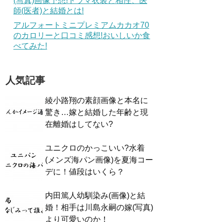
(写真)画像予想!ドラマ衣装と相性、医
師(医者)と結婚とは!
アルフォートミニプレミアムカカオ70
のカロリーと口コミ感想!おいしいか食
べてみた!
人気記事
綾小路翔の素顔画像と本名に
驚き…嫁と結婚した年齢と現
在離婚はしてない?
ユニクロのかっこいい?水着
(メンズ海パン画像)を夏海コー
デに！値段はいくら？
内田篤人幼馴染み(画像)と結
婚！相手は川島永嗣の嫁(写真)
より可愛いのか！