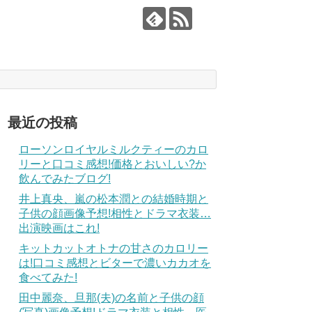
最近の投稿
ローソンロイヤルミルクティーのカロ
リーと口コミ感想!価格とおいしい?か
飲んでみたブログ!
井上真央、嵐の松本潤との結婚時期と
子供の顔画像予想!相性とドラマ衣装…
出演映画はこれ!
キットカットオトナの甘さのカロリー
は!口コミ感想とビターで濃いカカオを
食べてみた!
田中麗奈、旦那(夫)の名前と子供の顔