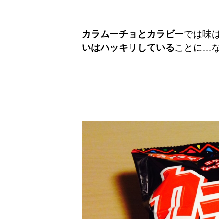
カラムーチョとカラビー
では味
いはハッキリしている
ことに…