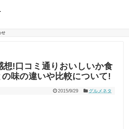
L
わせ
感想!口コミ通りおいしいか食
との味の違いや比較について!
2015/9/29
グルメネタ