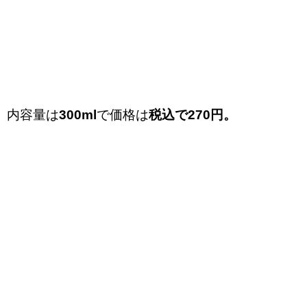
内容量は
300ml
で価格は
税込で270円。