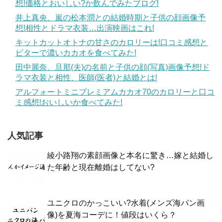
想!価格とおいしい?か飲んでみたブログ!
井上真央、嵐の松本潤との結婚時期と子供の顔画像予
想!相性とドラマ衣装…出演映画はこれ!
キットカットオトナの甘さのカロリーは!口コミ感想と
ビターで濃いカカオを食べてみた!
田中麗奈、旦那(夫)の名前と子供の顔(写真)画像予想!ド
ラマ衣装と相性、医師(医者)と結婚とは!
アルフォートミニプレミアムカカオ70のカロリーと口コ
ミ感想!おいしいか食べてみた!
人気記事
綾小路翔の素顔画像と本名に驚き…嫁と結婚し
た年齢と現在離婚はしてない?
ユニクロのかっこいい?水着(メンズ海パン画
像)を夏海コーデに！値段はいくら？