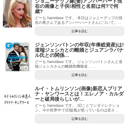
ジョニーデップ嫁(妻)アンバーハード現
在の画像と子供!相性と名前は何?で何
歳?
どーも hamidase です。 本日はジョニーデップの現
在の奥さんであるアンバーハードさんについて。...
記事を読む
ジェンソンバトンの年収(年俸総資産)は!
道端ジェシカとの離婚とジュアンラバナ
ル氏との関係…
どーも hamidase です。 ジェンソンバトンさんと道
端ジェシカさんの離婚危機報道… ...
記事を読む
ルイ・トムリンソン(画像)新恋人ブリア
ナ・ヤンワースとは！エレノア・カルダ
ーと破局後らしいが…
どーも hamidase です。 1Dことワンダイレクショ
ン。今や世界中で1D旋風が怒っているのは皆さ...
記事を読む