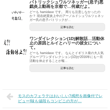
パトリックシュワルツネッガー(息子)悪
戯炎上動画を京都で…何歳だよ。
どーも hamidase です。 周りも注意しなかったの
か？ 現在絶賛炎上中のアーノルドシュワルツェネッ
ガー氏の息子パトリックが...
記事を読む
ワンダイレクション(1D)解散話…活動休
止の原因とルイとハリーの彼女につい
て。
どーも hamidase です。 なんとイギリス発の大人気
グループワンダイレクション(1D)が2016年にも一旦
活動を休止することが報...
記事を読む
モスのカフェラテはおいしい?感想を画像付でレ
ビュー!味も値段もコンビニの方が…