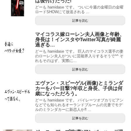
は後付けだった!
どーも hamidase です。 ついに今週の金曜日の金曜
ロードSHOWにて放送される ...
記事を読む
マイコラス嫁ローレン夫人画像と年齢、
身長は！インスタやTwitter写真が綺麗
過ぎる…
どーも hamidase です。 巨人のマイコラス選手の妻
のローレン夫人がついに芸能界入りするそうで^^ そ
れもそのはず、実際に...
記事を読む
エヴァン・スピーゲル(画像)とミランダ
カーをバー目撃?年収と身長、子供は何
歳になっただろう。
どーも hamidase です。 パイレーツオブカリビアン
などでも知られるオーランドブルームの元妻でモデ
ルのミランダカーに新恋人か⁈ ...
記事を読む