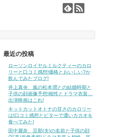
最近の投稿
ローソンロイヤルミルクティーのカロ
リーと口コミ感想!価格とおいしい?か
飲んでみたブログ!
井上真央、嵐の松本潤との結婚時期と
子供の顔画像予想!相性とドラマ衣装…
出演映画はこれ!
キットカットオトナの甘さのカロリー
は!口コミ感想とビターで濃いカカオを
食べてみた!
田中麗奈、旦那(夫)の名前と子供の顔