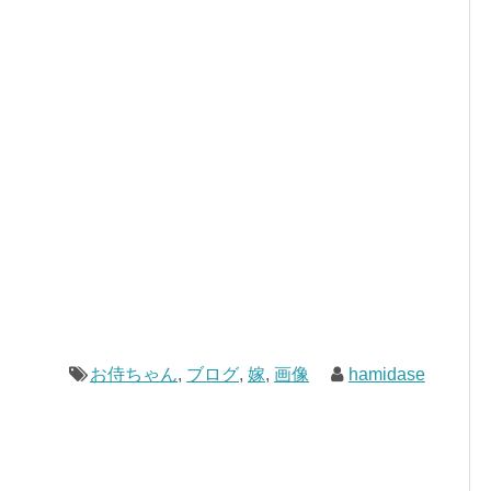
お侍ちゃん
,
ブログ
,
嫁
,
画像
hamidase