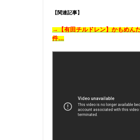
【関連記事】
→【有田チルドレン】かもめん
件…