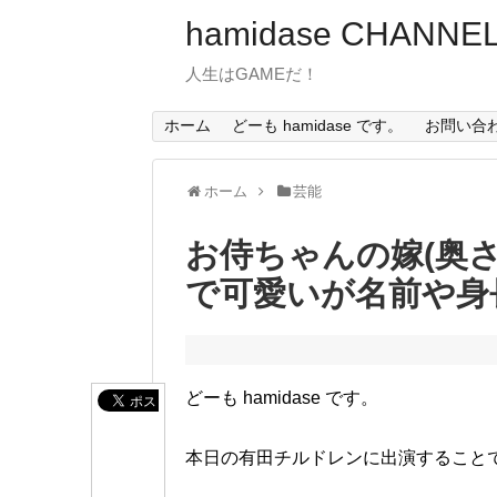
hamidase CHANNE
人生はGAMEだ！
ホーム
どーも hamidase です。
お問い合
ホーム
芸能
お侍ちゃんの嫁(奥さ
で可愛いが名前や身
どーも hamidase です。
本日の有田チルドレンに出演することで