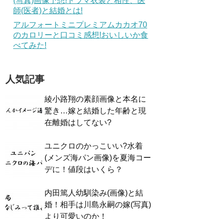
(写真)画像予想!ドラマ衣装と相性、医
師(医者)と結婚とは!
アルフォートミニプレミアムカカオ70
のカロリーと口コミ感想!おいしいか食
べてみた!
人気記事
綾小路翔の素顔画像と本名に
驚き…嫁と結婚した年齢と現
在離婚はしてない?
ユニクロのかっこいい?水着
(メンズ海パン画像)を夏海コー
デに！値段はいくら？
内田篤人幼馴染み(画像)と結
婚！相手は川島永嗣の嫁(写真)
より可愛いのか！