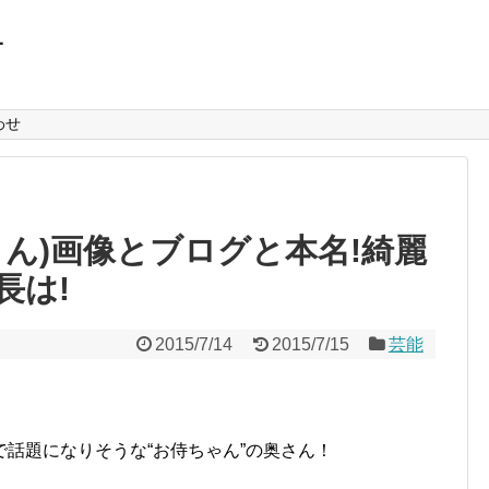
L
わせ
ん)画像とブログと本名!綺麗
長は!
2015/7/14
2015/7/15
芸能
話題になりそうな“お侍ちゃん”の奥さん！