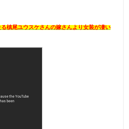
たる槙尾ユウスケさんの嫁さんより女装が凄い