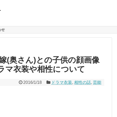
L
わせ
嫁(奥さん)との子供の顔画像
ドラマ衣装や相性について
2016/1/18
ドラマ衣装
,
相性の話
,
芸能