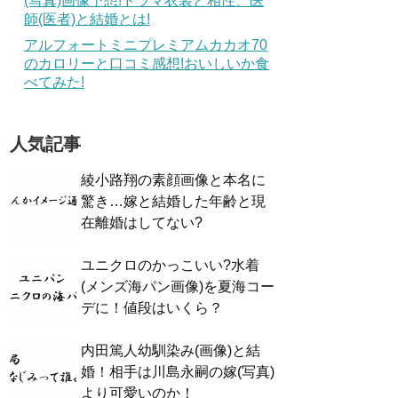
(写真)画像予想!ドラマ衣装と相性、医
師(医者)と結婚とは!
アルフォートミニプレミアムカカオ70
のカロリーと口コミ感想!おいしいか食
べてみた!
人気記事
綾小路翔の素顔画像と本名に
驚き…嫁と結婚した年齢と現
在離婚はしてない?
ユニクロのかっこいい?水着
(メンズ海パン画像)を夏海コー
デに！値段はいくら？
内田篤人幼馴染み(画像)と結
婚！相手は川島永嗣の嫁(写真)
より可愛いのか！