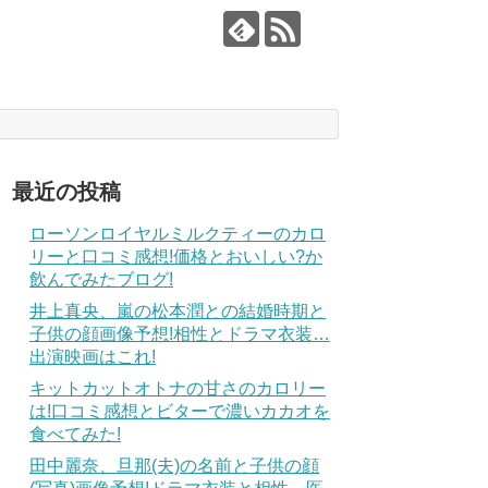
最近の投稿
ローソンロイヤルミルクティーのカロ
リーと口コミ感想!価格とおいしい?か
飲んでみたブログ!
井上真央、嵐の松本潤との結婚時期と
子供の顔画像予想!相性とドラマ衣装…
出演映画はこれ!
キットカットオトナの甘さのカロリー
は!口コミ感想とビターで濃いカカオを
食べてみた!
田中麗奈、旦那(夫)の名前と子供の顔