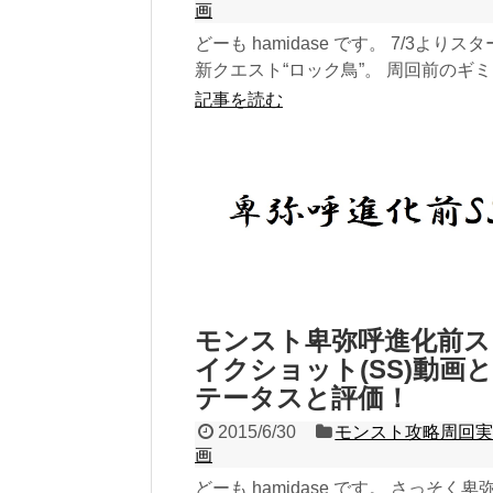
画
どーも hamidase です。 7/3よりス
新クエスト“ロック鳥”。 周回前のギ
想と実際に周回した後のギミック...
記事を読む
モンスト卑弥呼進化前ス
イクショット(SS)動画
テータスと評価！
2015/6/30
モンスト攻略周回
画
どーも hamidase です。 さっそく卑