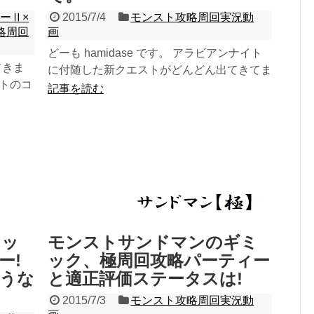
ーⅡ×
2015/7/4
モンスト攻略周回実況動
略周回
画
どーも hamidase です。 アラビアンナイト
てきま
に付随した新クエストがどんどん出てきてま
ストのコ
す^^ 今回は星4のイベントクエスト“...
記事を読む
ミッ
モンストサンドマンのギミ
ー!
ック、極周回攻略パーティー
うな
と適正評価ステータスは!
2015/7/3
モンスト攻略周回実況動