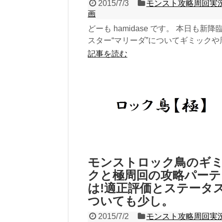
2015/7/3
モンスト攻略周回実
画
どーも hamidase です。 本日も新降
スター“マリーダ”についてギミックや
たパーティーなどを動画を交えて書
記事を読む
た...
モンストロック鳥のギ
クと極周回の攻略パーテ
は!適正評価とステータ
ついても少し。
2015/7/2
モンスト攻略周回実