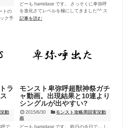
どーも hamidase です。 さっそくに卑弥呼
を進化さてレベルを極にしてきました^^ ス
タートの
テータス自体はかなり強いみたいですが...
ミック予
記事を読む
トラ
モンスト卑弥呼超獣神祭ガチ
とス
ャ動画。出現結果と10連より
シングルが出やすい?
実況動
2015/6/30
モンスト攻略周回実況動
画
弥呼で
どーも hamidase です。 昨日の今日で… し