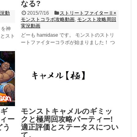
なる?
実況動
2015/7/16
ストリートファイターⅡ×
モンストコラボ攻略動画
,
モンスト攻略周回
実況動画
ロを神
どーも hamidase です。 モンストのストリ
ボとスト
ートファイターコラボが始まりました！ つ
ついて
いにこの日が来たか！って感じですが、ケ...
記事を読む
回ギ
モンストキャメルのギミッ
ィー
クと極周回攻略パーティー!
どう
適正評価とステータスについ
て。