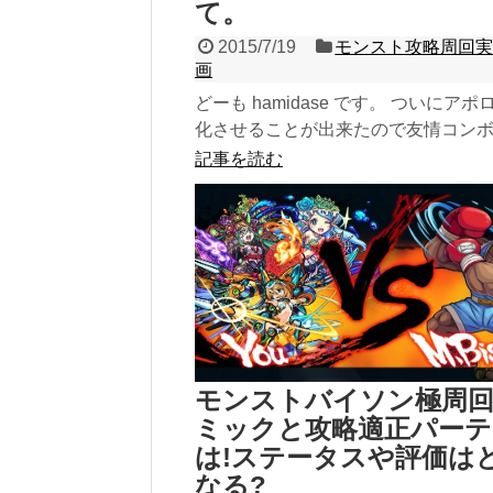
て。
2015/7/19
モンスト攻略周回
画
どーも hamidase です。 ついにアポ
化させることが出来たので友情コン
ライクショット(SS)などの使用感に
記事を読む
書...
モンストバイソン極周
ミックと攻略適正パーテ
は!ステータスや評価は
なる?