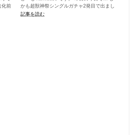
進化前
かも超獣神祭シングルガチャ2発目で出まし
たよ！卑弥呼！ いやぁ、嬉しす...
記事を読む