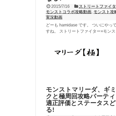
2015/7/16
ストリートファイタ
モンストコラボ攻略動画
,
モンスト攻
実況動画
どーも hamidase です。 ついにやっ
すね。 ストリートファイター×モン
ラボイベント！ まずはイベント...
記事を読む
モンストマリーダ、ギ
クと極周回攻略パーティ
適正評価とステータスど
る!