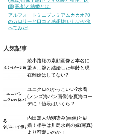
(写真)画像予想!ドラマ衣装と相性、医
師(医者)と結婚とは!
アルフォートミニプレミアムカカオ70
のカロリーと口コミ感想!おいしいか食
べてみた!
人気記事
綾小路翔の素顔画像と本名に
驚き…嫁と結婚した年齢と現
在離婚はしてない?
ユニクロのかっこいい?水着
(メンズ海パン画像)を夏海コー
デに！値段はいくら？
内田篤人幼馴染み(画像)と結
婚！相手は川島永嗣の嫁(写真)
より可愛いのか！