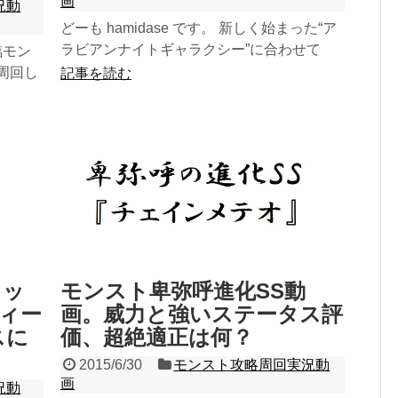
画
況動
どーも hamidase です。 新しく始まった“ア
ラビアンナイトギャラクシー”に合わせて
臨モン
様々な降臨クエストが追加されたわけです
周回し
記事を読む
が、 ...
いていき
ミッ
モンスト卑弥呼進化SS動
ィー
画。威力と強いステータス評
スに
価、超絶適正は何？
2015/6/30
モンスト攻略周回実況動
画
況動