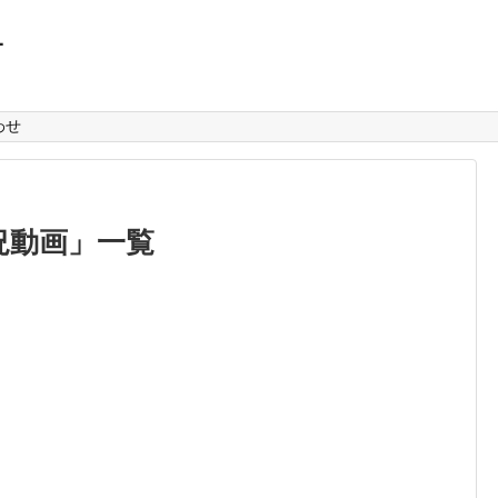
L
わせ
況動画
」
一覧