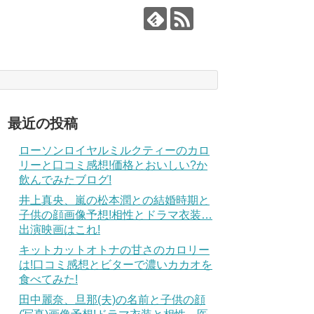
最近の投稿
ローソンロイヤルミルクティーのカロ
リーと口コミ感想!価格とおいしい?か
飲んでみたブログ!
井上真央、嵐の松本潤との結婚時期と
子供の顔画像予想!相性とドラマ衣装…
出演映画はこれ!
キットカットオトナの甘さのカロリー
は!口コミ感想とビターで濃いカカオを
食べてみた!
田中麗奈、旦那(夫)の名前と子供の顔