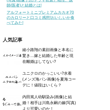
(写真)画像予想!ドラマ衣装と相性、医
師(医者)と結婚とは!
アルフォートミニプレミアムカカオ70
のカロリーと口コミ感想!おいしいか食
べてみた!
人気記事
綾小路翔の素顔画像と本名に
驚き…嫁と結婚した年齢と現
在離婚はしてない?
ユニクロのかっこいい?水着
(メンズ海パン画像)を夏海コー
デに！値段はいくら？
内田篤人幼馴染み(画像)と結
婚！相手は川島永嗣の嫁(写真)
より可愛いのか！