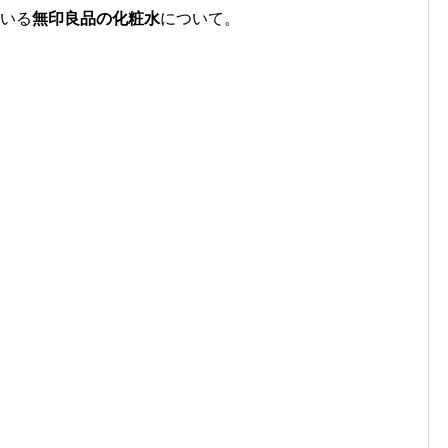
いる
無印良品の化粧水
について。