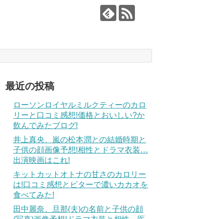
最近の投稿
ローソンロイヤルミルクティーのカロ
リーと口コミ感想!価格とおいしい?か
飲んでみたブログ!
井上真央、嵐の松本潤との結婚時期と
子供の顔画像予想!相性とドラマ衣装…
出演映画はこれ!
キットカットオトナの甘さのカロリー
は!口コミ感想とビターで濃いカカオを
食べてみた!
田中麗奈、旦那(夫)の名前と子供の顔