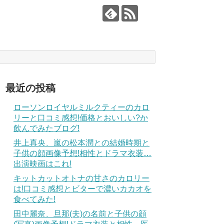
最近の投稿
ローソンロイヤルミルクティーのカロ
リーと口コミ感想!価格とおいしい?か
飲んでみたブログ!
井上真央、嵐の松本潤との結婚時期と
子供の顔画像予想!相性とドラマ衣装…
出演映画はこれ!
キットカットオトナの甘さのカロリー
は!口コミ感想とビターで濃いカカオを
食べてみた!
田中麗奈、旦那(夫)の名前と子供の顔