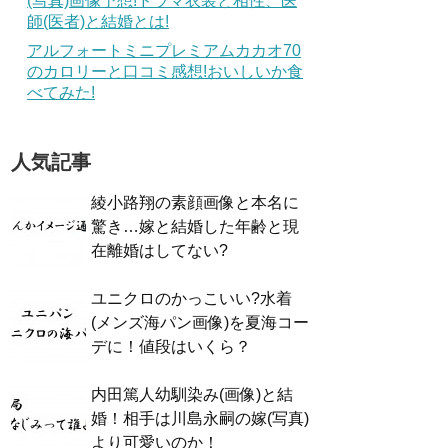
(写真)画像予想!ドラマ衣装と相性、医
師(医者)と結婚とは!
アルフォートミニプレミアムカカオ70
のカロリーと口コミ感想!おいしいか食
べてみた!
人気記事
綾小路翔の素顔画像と本名に
驚き…嫁と結婚した年齢と現
在離婚はしてない?
ユニクロのかっこいい?水着
(メンズ海パン画像)を夏海コー
デに！値段はいくら？
内田篤人幼馴染み(画像)と結
婚！相手は川島永嗣の嫁(写真)
より可愛いのか！