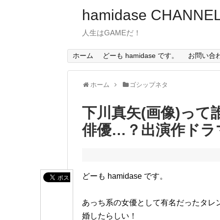
hamidase CHANNE
人生はGAMEだ！
ホーム
どーも hamidase です。
お問い合
ホーム
ゴシップネタ
下川真矢(画像)っ
俳優…？出演作ドラ
どーも hamidase です。
あっち系の女優として有名だったタレ
婚したらしい！