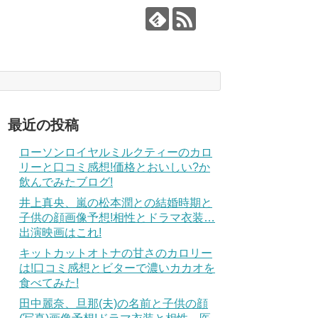
最近の投稿
ローソンロイヤルミルクティーのカロ
リーと口コミ感想!価格とおいしい?か
飲んでみたブログ!
井上真央、嵐の松本潤との結婚時期と
子供の顔画像予想!相性とドラマ衣装…
出演映画はこれ!
キットカットオトナの甘さのカロリー
は!口コミ感想とビターで濃いカカオを
食べてみた!
田中麗奈、旦那(夫)の名前と子供の顔