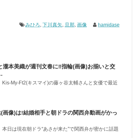
みひろ
,
下川真矢
,
旦那
,
画像
hamidase
瀧本美織が週刊文春に‼︎指輪(画像)お揃いと交
…
す。 Kis-My-Ft2(キスマイ)の藤ヶ谷太輔さんと女優で最近
供(画像)は!結婚相手と朝ドラの関西弁動画がかっ
 です。 本日は現在朝ドラ“あさが来た”で関西弁が密かに話題