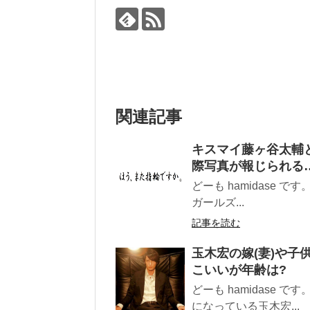
関連記事
キスマイ藤ヶ谷太輔と
際写真が報じられる
どーも hamidase で
ガールズ...
記事を読む
玉木宏の嫁(妻)や子
こいいが年齢は?
どーも hamidase
になっている玉木宏...