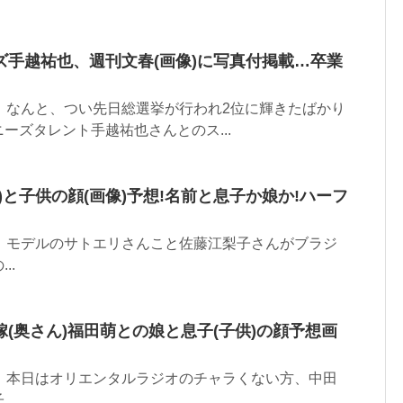
ズ手越祐也、週刊文春(画像)に写真付掲載…卒業
 です。 なんと、つい先日総選挙が行われ2位に輝きたばかり
ーズタレント手越祐也さんとのス...
)と子供の顔(画像)予想!名前と息子か娘か!ハーフ
 です。 モデルのサトエリさんこと佐藤江梨子さんがブラジ
..
(奥さん)福田萌との娘と息子(子供)の顔予想画
 です。 本日はオリエンタルラジオのチャラくない方、中田
..