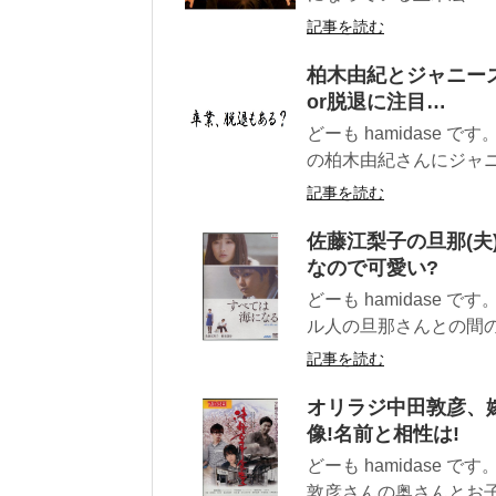
記事を読む
柏木由紀とジャニー
or脱退に注目…
どーも hamidase
の柏木由紀さんにジャニ
記事を読む
佐藤江梨子の旦那(夫
なので可愛い?
どーも hamidase
ル人の旦那さんとの間の.
記事を読む
オリラジ中田敦彦、嫁
像!名前と相性は!
どーも hamidase
敦彦さんの奥さんとお子.