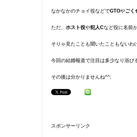
なかなかのチョイ役などで
GTO
や
ごく
ただ、
ホスト役
や
犯人C
など役に名前が
そりゃ見たことも聞いたこともないわけだ
今回の結婚報道で注目は多少なり浴び
その後は分かりませんね^^;
スポンサーリンク