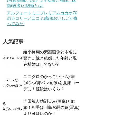
(写真)画像予想!ドラマ衣装と相性、医
師(医者)と結婚とは!
アルフォートミニプレミアムカカオ70
のカロリーと口コミ感想!おいしいか食
べてみた!
人気記事
綾小路翔の素顔画像と本名に
驚き…嫁と結婚した年齢と現
在離婚はしてない?
ユニクロのかっこいい?水着
(メンズ海パン画像)を夏海コー
デに！値段はいくら？
内田篤人幼馴染み(画像)と結
婚！相手は川島永嗣の嫁(写真)
より可愛いのか！