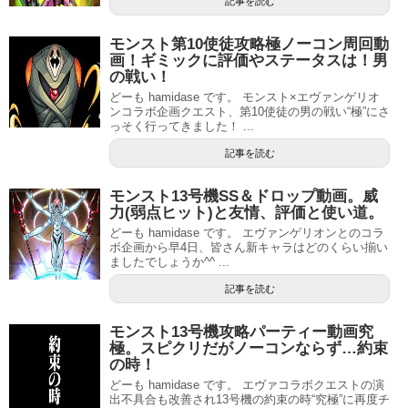
記事を読む
モンスト第10使徒攻略極ノーコン周回動
画！ギミックに評価やステータスは！男
の戦い！
どーも hamidase です。 モンスト×エヴァンゲリオ
ンコラボ企画クエスト、第10使徒の男の戦い“極”にさ
っそく行ってきました！ ...
記事を読む
モンスト13号機SS＆ドロップ動画。威
力(弱点ヒット)と友情、評価と使い道。
どーも hamidase です。 エヴァンゲリオンとのコラ
ボ企画から早4日、皆さん新キャラはどのくらい揃い
ましたでしょうか^^ ...
記事を読む
モンスト13号機攻略パーティー動画究
極。スピクリだがノーコンならず…約束
の時！
どーも hamidase です。 エヴァコラボクエストの演
出不具合も改善され13号機の約束の時“究極”に再度チ