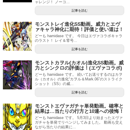
ャレンジ！ ノーコ...
記事を読む
モンストレイ進化SS動画。威力とエヴ
ァキャラ神化に期待！評価と使い道は！
どーも hamidase です。 今日はエヴァコラボキャラ
のラスト！ レイ＆零号...
記事を読む
モンストカヲル(カオル)進化SS動画。威
力とシンクロの評価は！(エヴァコラボ)
どーも hamidase です。 続いてお送りするのはカヲ
ル（カオル）の進化“カヲル＆Mark.06”のストライク
ショット（SS）の威...
記事を読む
モンストエヴァガチャ単発動画。確率と
結果は…当たりの行方と10連への後悔！
どーも hamidase です。 5月3日より始まったエヴァ
ガチャを単発でリベンジしてみました。 動画も交え
ながら当たりの結果に...