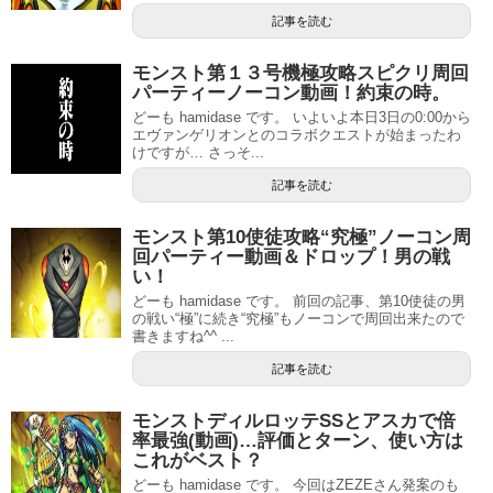
記事を読む
モンスト第１３号機極攻略スピクリ周回
パーティーノーコン動画！約束の時。
どーも hamidase です。 いよいよ本日3日の0:00から
エヴァンゲリオンとのコラボクエストが始まったわ
けですが… さっそ...
記事を読む
モンスト第10使徒攻略“究極”ノーコン周
回パーティー動画＆ドロップ！男の戦
い！
どーも hamidase です。 前回の記事、第10使徒の男
の戦い“極”に続き“究極”もノーコンで周回出来たので
書きますね^^ ...
記事を読む
モンストディルロッテSSとアスカで倍
率最強(動画)…評価とターン、使い方は
これがベスト？
どーも hamidase です。 今回はZEZEさん発案のも