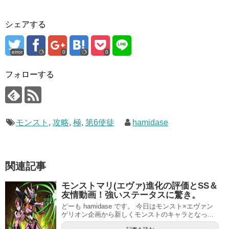
シェアする
error
0
0
フォローする
モンスト
,
攻略
,
極
,
第6使徒
hamidase
関連記事
モンストマリ(エヴァ)進化の評価とSS＆
友情動画！強いステータスに驚き。
どーも hamidase です。 今日はモンスト×エヴァン
ゲリオン企画から新しくモンストのキャラとなっ...