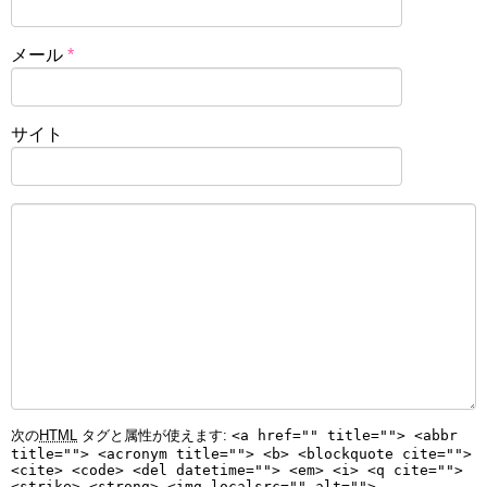
メール
*
サイト
次の
HTML
タグと属性が使えます:
<a href="" title=""> <abbr
title=""> <acronym title=""> <b> <blockquote cite="">
<cite> <code> <del datetime=""> <em> <i> <q cite="">
<strike> <strong> <img localsrc="" alt="">