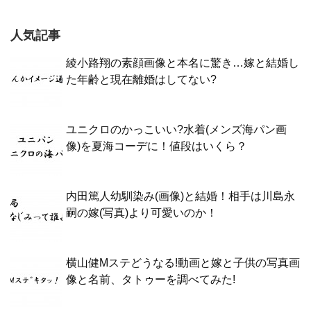
人気記事
綾小路翔の素顔画像と本名に驚き…嫁と結婚し
た年齢と現在離婚はしてない?
ユニクロのかっこいい?水着(メンズ海パン画
像)を夏海コーデに！値段はいくら？
内田篤人幼馴染み(画像)と結婚！相手は川島永
嗣の嫁(写真)より可愛いのか！
横山健Mステどうなる!動画と嫁と子供の写真画
像と名前、タトゥーを調べてみた!