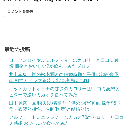
最近の投稿
ローソンロイヤルミルクティーのカロリーと口コミ感
想!価格とおいしい?か飲んでみたブログ!
井上真央、嵐の松本潤との結婚時期と子供の顔画像予
想!相性とドラマ衣装…出演映画はこれ!
キットカットオトナの甘さのカロリーは!口コミ感想と
ビターで濃いカカオを食べてみた!
田中麗奈、旦那(夫)の名前と子供の顔(写真)画像予想!ド
ラマ衣装と相性、医師(医者)と結婚とは!
アルフォートミニプレミアムカカオ70のカロリーと口コ
ミ感想!おいしいか食べてみた!