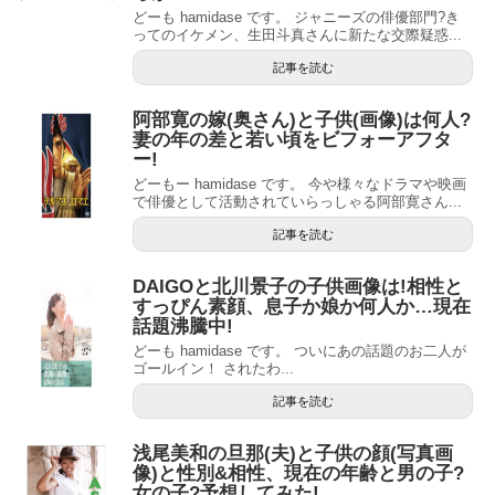
どーも hamidase です。 ジャニーズの俳優部門?き
ってのイケメン、生田斗真さんに新たな交際疑惑...
記事を読む
阿部寛の嫁(奥さん)と子供(画像)は何人?
妻の年の差と若い頃をビフォーアフタ
ー!
どーもー hamidase です。 今や様々なドラマや映画
で俳優として活動されていらっしゃる阿部寛さん...
記事を読む
DAIGOと北川景子の子供画像は!相性と
すっぴん素顔、息子か娘か何人か…現在
話題沸騰中!
どーも hamidase です。 ついにあの話題のお二人が
ゴールイン！ されたわ...
記事を読む
浅尾美和の旦那(夫)と子供の顔(写真画
像)と性別&相性、現在の年齢と男の子?
女の子?予想してみた!