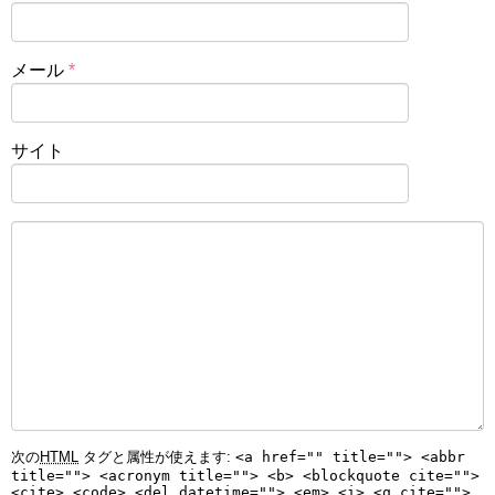
メール
*
サイト
次の
HTML
タグと属性が使えます:
<a href="" title=""> <abbr
title=""> <acronym title=""> <b> <blockquote cite="">
<cite> <code> <del datetime=""> <em> <i> <q cite="">