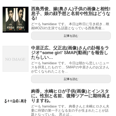
西島秀俊、嫁(奥さん)子供の画像と相性!
息子、娘の顔予想と名前や性別はどうな
る!
どーも hamidase です。 本日は昨日に引き続き…映
画MOZUの主演でも話題となっている西島秀俊...
記事を読む
中居正広、父正志(画像)さんの訃報をラ
ジオ“some girl’ SMAP(動画)”を報告し
たらしい…
どーも hamidase です。 今日は朝から悲しいニュー
スを拝見したもので… SMAPの中居さんのお父さん
が亡くなられたことを...
記事を読む
絢香、水嶋ヒロが子供(画像)とインスタ
に。性別と名前、復帰ツアーに期待高ま
りますね。
どーも hamidase です。 絢香さんと水嶋ヒロさん夫
妻に待望の第一子となる女の子が生まれたことが話
題となっている。 思えば...