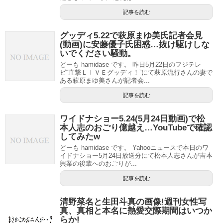
記事を読む
グッディ5.22で萩原まゆ美氏記者会見
(動画)に安藤優子氏困惑…抜け駆けしな
いでください騒動。
どーも hamidase です。 昨日5月22日のフジテレ
ビ“直撃ＬＩＶＥグッディ！”にて萩原流行さんの妻で
ある萩原まゆ美さんが記者会...
記事を読む
ワイドナショー5.24(5月24日動画)で松
本人志のおごり億越え…YouTubeで確認
してみたw
どーも hamidase です。 Yahooニュースで本日のワ
イドナショー5月24日放送分にて松本人志さんが吉本
興業の後輩へのおごりが...
記事を読む
清野菜名と生田斗真の画像!週刊女性写
真、真相と本名に熱愛交際期間はいつか
らか!