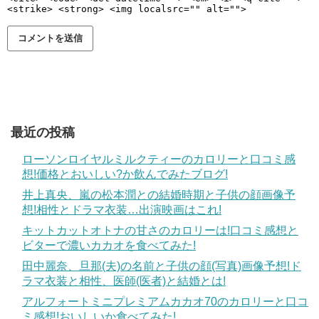
<strike> <strong> <img localsrc="" alt="">
最近の投稿
ローソンロイヤルミルクティーのカロリーと口コミ感
想!価格とおいしい?か飲んでみたブログ!
井上真央、嵐の松本潤との結婚時期と子供の顔画像予
想!相性とドラマ衣装…出演映画はこれ!
キットカットオトナの甘さのカロリーは!口コミ感想と
ビターで濃いカカオを食べてみた!
田中麗奈、旦那(夫)の名前と子供の顔(写真)画像予想!ド
ラマ衣装と相性、医師(医者)と結婚とは!
アルフォートミニプレミアムカカオ70のカロリーと口コ
ミ感想!おいしいか食べてみた!