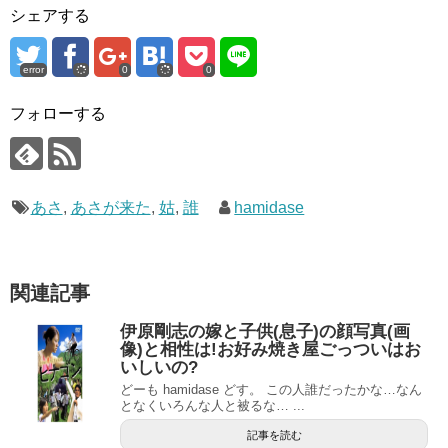
シェアする
error
0
0
フォローする
あさ
,
あさが来た
,
姑
,
誰
hamidase
関連記事
伊原剛志の嫁と子供(息子)の顔写真(画
像)と相性は!お好み焼き屋ごっついはお
いしいの?
どーも hamidase どす。 この人誰だったかな…なん
となくいろんな人と被るな… ...
記事を読む