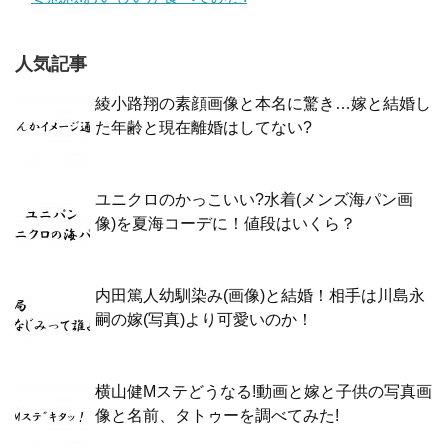
人気記事
綾小路翔の素顔画像と本名に驚き…嫁と結婚し
た年齢と現在離婚はしてない?
ユニクロのかっこいい?水着(メンズ海パン画
像)を夏海コーデに！値段はいくら？
内田篤人幼馴染み(画像)と結婚！相手は川島永
嗣の嫁(写真)より可愛いのか！
横山健Mステどうなる!動画と嫁と子供の写真画
像と名前、タトゥーを調べてみた!