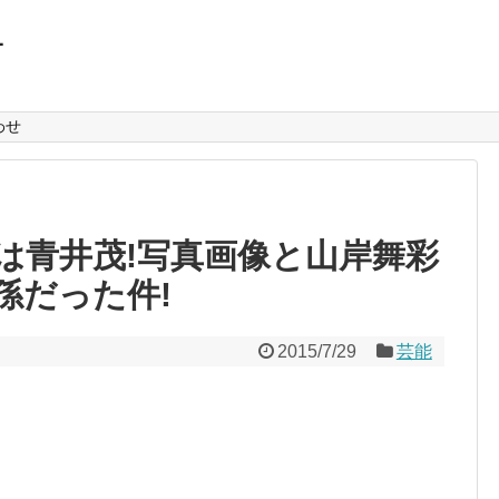
L
わせ
は青井茂!写真画像と山岸舞彩
孫だった件!
2015/7/29
芸能