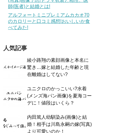
(写真)画像予想!ドラマ衣装と相性、医
師(医者)と結婚とは!
アルフォートミニプレミアムカカオ70
のカロリーと口コミ感想!おいしいか食
べてみた!
人気記事
綾小路翔の素顔画像と本名に
驚き…嫁と結婚した年齢と現
在離婚はしてない?
ユニクロのかっこいい?水着
(メンズ海パン画像)を夏海コー
デに！値段はいくら？
内田篤人幼馴染み(画像)と結
婚！相手は川島永嗣の嫁(写真)
より可愛いのか！