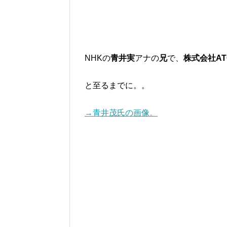
NHKの
青井実
アナの
兄
で、
株式会社AT
と至るまでに。。
→青井茂氏の画像。