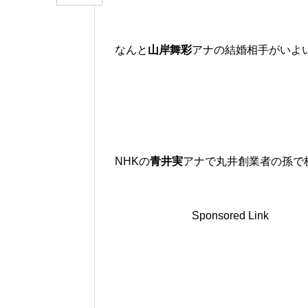
なんと
山岸舞彩
アナの結婚相手がいよい
NHKの
青井実
アナで丸井創業者の孫で
Sponsored Link