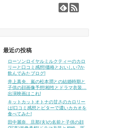
最近の投稿
ローソンロイヤルミルクティーのカロ
リーと口コミ感想!価格とおいしい?か
飲んでみたブログ!
井上真央、嵐の松本潤との結婚時期と
子供の顔画像予想!相性とドラマ衣装…
出演映画はこれ!
キットカットオトナの甘さのカロリー
は!口コミ感想とビターで濃いカカオを
食べてみた!
田中麗奈、旦那(夫)の名前と子供の顔