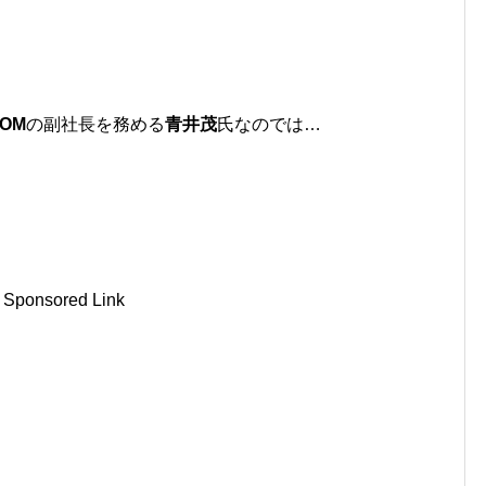
OM
の副社長を務める
青井茂
氏なのでは…
Sponsored Link