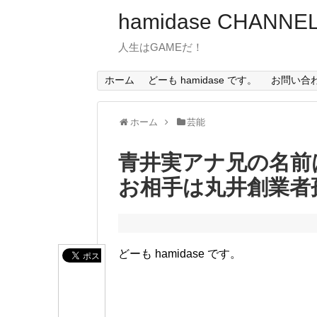
hamidase CHANNE
人生はGAMEだ！
ホーム
どーも hamidase です。
お問い合
ホーム
芸能
青井実アナ兄の名前
お相手は丸井創業者
どーも hamidase です。