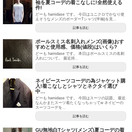
袖を夏コーデの着こなしに!全然使える
件!
どーも hamidase です。 今日はユニクロでかなり使
えそうなメンズのボーダーTシャツ(半袖)を見...
記事を読む
ポールスミス名刺入れメンズ(画像)おす
すめと使用感、価格(値段)はいくら?
どーも hamidase です。 本日はポールスミスの名刺
入れについて。 最近持...
記事を読む
ネイビースーツコーデの為ジャケット購
入!着こなしとシャツとネクタイ選び
中…
どーも hamidase です。 今回はスーツの話題。 最近
なんかまたスーツ着たくなっちゃってw ネイビーの
スーツコーデを...
記事を読む
GU無地白Tシャツ(メンズ)夏コーデの着