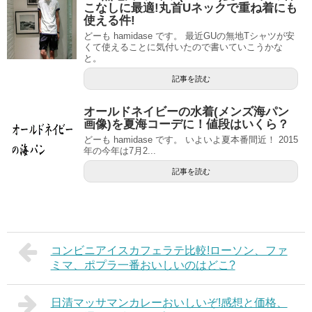
こなしに最適!丸首Uネックで重ね着にも
使える件!
どーも hamidase です。 最近GUの無地Tシャツが安
くて使えることに気付いたので書いていこうかな
と。
記事を読む
オールドネイビーの水着(メンズ海パン
画像)を夏海コーデに！値段はいくら？
どーも hamidase です。 いよいよ夏本番間近！ 2015
年の今年は7月2...
記事を読む
コンビニアイスカフェラテ比較!ローソン、ファ
ミマ、ポプラ一番おいしいのはどこ?
日清マッサマンカレーおいしいぞ!感想と価格、