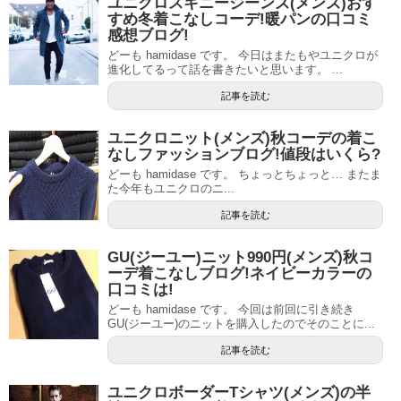
ユニクロスキニージーンズ(メンズ)おす
すめ冬着こなしコーデ!暖パンの口コミ
感想ブログ!
どーも hamidase です。 今日はまたもやユニクロが
進化してるって話を書きたいと思います。 ...
記事を読む
ユニクロニット(メンズ)秋コーデの着こ
なしファッションブログ!値段はいくら?
どーも hamidase です。 ちょっとちょっと… またま
た今年もユニクロのニ...
記事を読む
GU(ジーユー)ニット990円(メンズ)秋コ
ーデ着こなしブログ!ネイビーカラーの
口コミは!
どーも hamidase です。 今回は前回に引き続き
GU(ジーユー)のニットを購入したのでそのことに...
記事を読む
ユニクロボーダーTシャツ(メンズ)の半