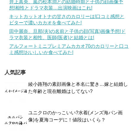
井上真央、嵐の松本潤との結婚時期と子供の顔画像予
想!相性とドラマ衣装…出演映画はこれ!
キットカットオトナの甘さのカロリーは!口コミ感想と
ビターで濃いカカオを食べてみた!
田中麗奈、旦那(夫)の名前と子供の顔(写真)画像予想!ド
ラマ衣装と相性、医師(医者)と結婚とは!
アルフォートミニプレミアムカカオ70のカロリーと口コ
ミ感想!おいしいか食べてみた!
人気記事
綾小路翔の素顔画像と本名に驚き…嫁と結婚し
た年齢と現在離婚はしてない?
ユニクロのかっこいい?水着(メンズ海パン画
像)を夏海コーデに！値段はいくら？