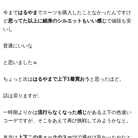
今まで
はるやま
でスーツを購入したことなかったんですけ
ど
思ってた以上に細身のシルエットもいい感じ
で値段も安
いし
普通にいいな
と思いましたｗ
ちょっと次は
はるやまで上下1着買おう
と思ったほど。
話は戻りますが、
一時期よりかは
流行らなくなった感じ
がある上下の色違い
コーデですが、そこをあえて再び挑戦してみようかなと。
本当は
上下このチェックのスーツ
で通せば良かったかなと