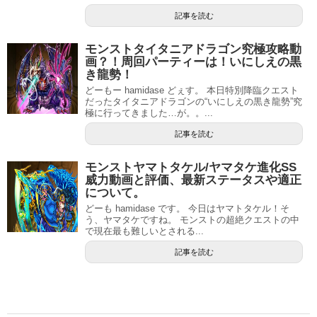
記事を読む
モンストタイタニアドラゴン究極攻略動
画？！周回パーティーは！いにしえの黒
き龍勢！
どーもー hamidase どぇす。 本日特別降臨クエスト
だったタイタニアドラゴンの“いにしえの黒き龍勢”究
極に行ってきました…が。。...
記事を読む
モンストヤマトタケル/ヤマタケ進化SS
威力動画と評価、最新ステータスや適正
について。
どーも hamidase です。 今日はヤマトタケル！そ
う、ヤマタケですね。 モンストの超絶クエストの中
で現在最も難しいとされる...
記事を読む