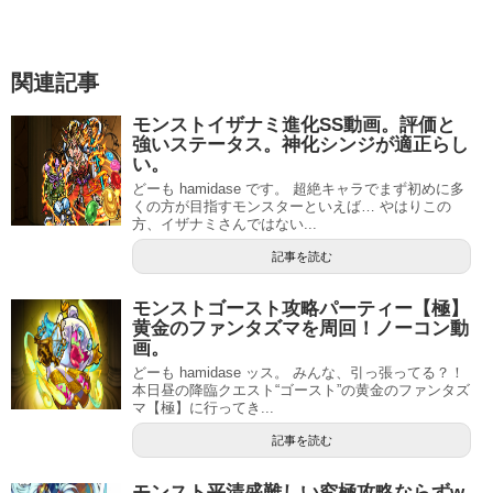
関連記事
モンストイザナミ進化SS動画。評価と
強いステータス。神化シンジが適正らし
い。
どーも hamidase です。 超絶キャラでまず初めに多
くの方が目指すモンスターといえば… やはりこの
方、イザナミさんではない...
記事を読む
モンストゴースト攻略パーティー【極】
黄金のファンタズマを周回！ノーコン動
画。
どーも hamidase ッス。 みんな、引っ張ってる？！
本日昼の降臨クエスト“ゴースト”の黄金のファンタズ
マ【極】に行ってき...
記事を読む
モンスト平清盛難しい究極攻略ならずw