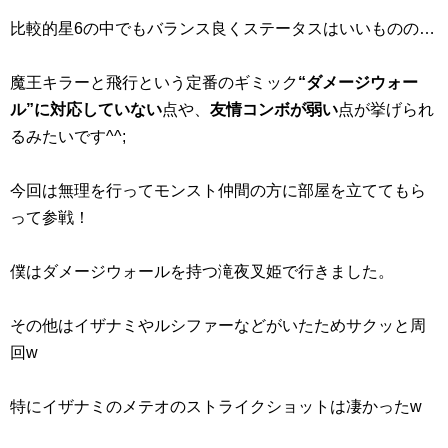
比較的星6の中でもバランス良くステータスはいいものの…
魔王キラーと飛行という定番のギミック
“ダメージウォー
ル”に対応していない
点や、
友情コンボが弱い
点が挙げられ
るみたいです^^;
今回は無理を行ってモンスト仲間の方に部屋を立ててもら
って参戦！
僕はダメージウォールを持つ滝夜叉姫で行きました。
その他はイザナミやルシファーなどがいたためサクッと周
回w
特にイザナミのメテオのストライクショットは凄かったw