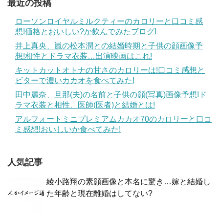
最近の投稿
ローソンロイヤルミルクティーのカロリーと口コミ感
想!価格とおいしい?か飲んでみたブログ!
井上真央、嵐の松本潤との結婚時期と子供の顔画像予
想!相性とドラマ衣装…出演映画はこれ!
キットカットオトナの甘さのカロリーは!口コミ感想と
ビターで濃いカカオを食べてみた!
田中麗奈、旦那(夫)の名前と子供の顔(写真)画像予想!ド
ラマ衣装と相性、医師(医者)と結婚とは!
アルフォートミニプレミアムカカオ70のカロリーと口コ
ミ感想!おいしいか食べてみた!
人気記事
綾小路翔の素顔画像と本名に驚き…嫁と結婚し
た年齢と現在離婚はしてない?