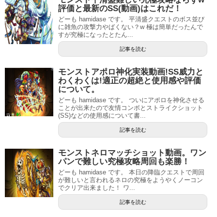
評価と最新のSS(動画)はこれだ！
どーも hamidase です。 平清盛クエストのボス並び
に雑魚の攻撃力やばくない？w 極は簡単だったんで
すが究極になったとたん...
記事を読む
モンストアポロ神化実装動画!SS威力と
わくわくは!適正の超絶と使用感や評価
について。
どーも hamidase です。 ついにアポロを神化させる
ことが出来たので友情コンボとストライクショット
(SS)などの使用感について書...
記事を読む
モンストネロマッチショット動画。ワン
パンで難しい究極攻略周回も楽勝！
どーも hamidase です。 本日の降臨クエストで周回
が難しいと言われるネロの究極をようやくノーコン
でクリア出来ました！ ワ...
記事を読む