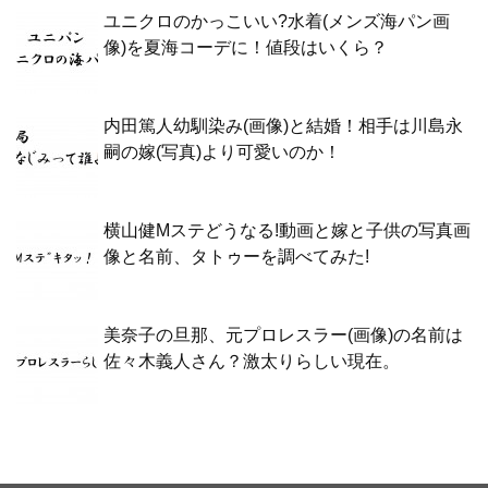
ユニクロのかっこいい?水着(メンズ海パン画
像)を夏海コーデに！値段はいくら？
内田篤人幼馴染み(画像)と結婚！相手は川島永
嗣の嫁(写真)より可愛いのか！
横山健Mステどうなる!動画と嫁と子供の写真画
像と名前、タトゥーを調べてみた!
美奈子の旦那、元プロレスラー(画像)の名前は
佐々木義人さん？激太りらしい現在。