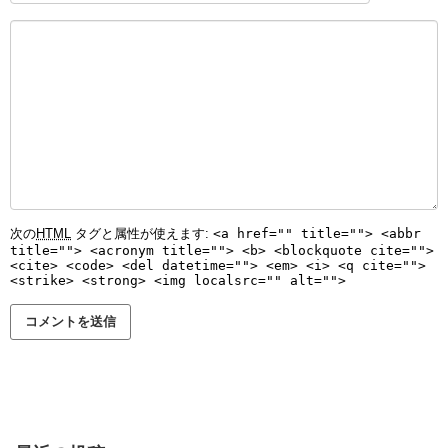
次の
HTML
タグと属性が使えます:
<a href="" title=""> <abbr
title=""> <acronym title=""> <b> <blockquote cite="">
<cite> <code> <del datetime=""> <em> <i> <q cite="">
<strike> <strong> <img localsrc="" alt="">