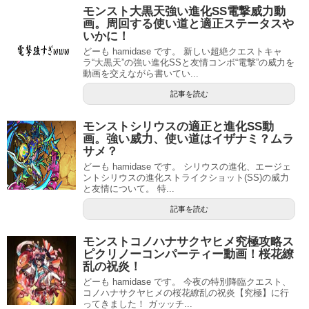
モンスト大黒天強い進化SS電撃威力動
画。周回する使い道と適正ステータスや
いかに！
どーも hamidase です。 新しい超絶クエストキャ
ラ“大黒天”の強い進化SSと友情コンボ“電撃”の威力を
動画を交えながら書いてい...
記事を読む
モンストシリウスの適正と進化SS動
画。強い威力、使い道はイザナミ？ムラ
サメ？
どーも hamidase です。 シリウスの進化、エージェ
ントシリウスの進化ストライクショット(SS)の威力
と友情について。 特...
記事を読む
モンストコノハナサクヤヒメ究極攻略ス
ピクリノーコンパーティー動画！桜花繚
乱の祝炎！
どーも hamidase です。 今夜の特別降臨クエスト、
コノハナサクヤヒメの桜花繚乱の祝炎【究極】に行
ってきました！ ガッッチ...